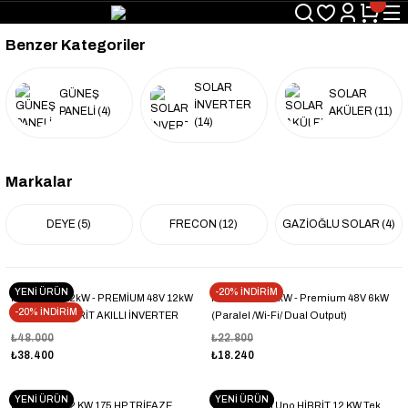
Benzer Kategoriler
SOLAR
GÜNEŞ
SOLAR
İNVERTER
PANELİ
(4)
AKÜLER
(11)
(14)
Markalar
DEYE
(5)
FRECON
(12)
GAZİOĞLU SOLAR
(4)
YENİ ÜRÜN
-20% İNDİRİM
MEXXSUN 12kW - PREMİUM 48V 12kW
MEXXSUN P6kW - Premium 48V 6kW
-20% İNDİRİM
OFFGRİD HİBRİT AKILLI İNVERTER
(Paralel /Wi-Fi/ Dual Output)
(Paralel /Wi-Fi/ Dual Output)
₺48.000
₺22.800
₺38.400
₺18.240
YENİ ÜRÜN
YENİ ÜRÜN
FRECON 132 KW 175 HP TRİFAZE
TommaTech Uno HİBRİT 12 KW Tek