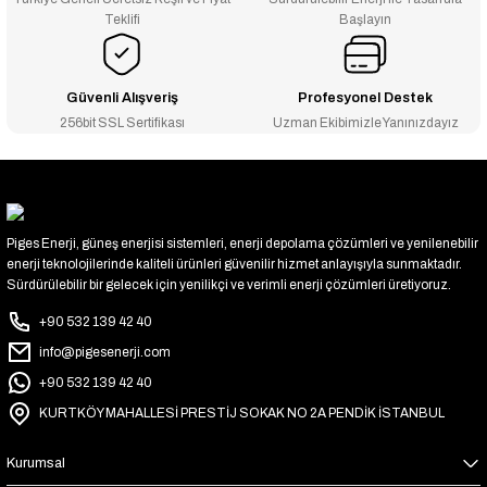
Teklifi
Başlayın
Güvenli Alışveriş
Profesyonel Destek
256bit SSL Sertifikası
Uzman Ekibimizle Yanınızdayız
Piges Enerji, güneş enerjisi sistemleri, enerji depolama çözümleri ve yenilenebilir
enerji teknolojilerinde kaliteli ürünleri güvenilir hizmet anlayışıyla sunmaktadır.
Sürdürülebilir bir gelecek için yenilikçi ve verimli enerji çözümleri üretiyoruz.
+90 532 139 42 40
info@pigesenerji.com
+90 532 139 42 40
KURTKÖY MAHALLESİ PRESTİJ SOKAK NO 2A PENDİK İSTANBUL
Kurumsal