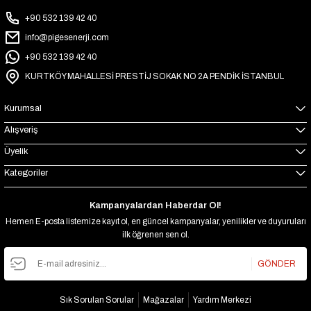
₺35.136
+90 532 139 42 40
-20% İNDİRİM
MEXXSUN Lityum Akü 12,8V 100Ah (LiFePo4) 1280Wh
info@pigesenerji.com
+90 532 139 42 40
₺19.200
KURTKÖY MAHALLESİ PRESTİJ SOKAK NO 2A PENDİK İSTANBUL
₺15.360
-20% İNDİRİM
Kurumsal
MEXXSUN Lityum Akü 25.6V 100Ah (LiFePo4) 2560Wh
Alışveriş
₺36.480
Üyelik
₺29.184
Kategoriler
Kampanyalardan Haberdar Ol!
Hemen E-posta listemize kayıt ol, en güncel kampanyalar, yenilikler ve duyuruları
ilk öğrenen sen ol.
GÖNDER
Sık Sorulan Sorular
Mağazalar
Yardım Merkezi