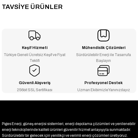
TAVSİYE ÜRÜNLER
-20% İNDİRİM
TommaTech® Plus 7.2K 48V HV MPPT 7.200W P Akıllı İnverter AKÜDEN BAĞIMSIZ
₺62.880
₺50.304
Keşif Hizmeti
Mühendislik Çözümleri
Türkiye Geneli Ücretsiz Keşif ve Fiyat
Sürdürülebilir Enerji ile Tasarrufa
-20% İNDİRİM
Mexxsun 12 Volt 3000 Watt Tam Sinus inverter
Teklifi
Başlayın
₺13.920
₺11.136
Güvenli Alışveriş
Profesyonel Destek
-20% İNDİRİM
Mexxsun 24 Volt 3000 Watt Tam Sinus inverter
256bit SSL Sertifikası
Uzman Ekibimizle Yanınızdayız
₺13.920
₺11.136
-20% İNDİRİM
MEXXSUN Lityum Akü 12,8V 300Ah (LiFePo4) 3840Wh
Piges Enerji, güneş enerjisi sistemleri, enerji depolama çözümleri ve yenilenebilir
enerji teknolojilerinde kaliteli ürünleri güvenilir hizmet anlayışıyla sunmaktadır.
₺43.920
Sürdürülebilir bir gelecek için yenilikçi ve verimli enerji çözümleri üretiyoruz.