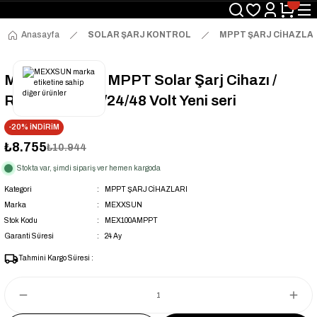
Anasayfa
SOLAR ŞARJ KONTROL
MPPT ŞARJ CİHAZLA
Mexxsun 100A MPPT Solar Şarj Cihazı /
Regülatörü 12/24/48 Volt Yeni seri
-20% İNDİRİM
₺8.755
₺10.944
Stokta var, şimdi sipariş ver hemen kargoda
Kategori
MPPT ŞARJ CİHAZLARI
Marka
MEXXSUN
Stok Kodu
MEX100AMPPT
Garanti Süresi
24 Ay
Tahmini Kargo Süresi :