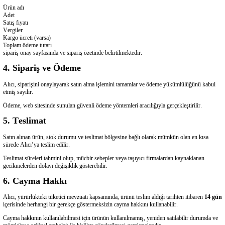
Ürün adı
Adet
Satış fiyatı
Vergiler
Kargo ücreti (varsa)
Toplam ödeme tutarı
sipariş onay sayfasında ve sipariş özetinde belirtilmektedir.
4. Sipariş ve Ödeme
Alıcı, siparişini onaylayarak satın alma işlemini tamamlar ve ödeme yükümlülüğünü kabul
etmiş sayılır.
Ödeme, web sitesinde sunulan güvenli ödeme yöntemleri aracılığıyla gerçekleştirilir.
5. Teslimat
Satın alınan ürün, stok durumu ve teslimat bölgesine bağlı olarak mümkün olan en kısa
sürede Alıcı’ya teslim edilir.
Teslimat süreleri tahmini olup, mücbir sebepler veya taşıyıcı firmalardan kaynaklanan
gecikmelerden dolayı değişiklik gösterebilir.
6. Cayma Hakkı
Alıcı, yürürlükteki tüketici mevzuatı kapsamında, ürünü teslim aldığı tarihten itibaren
14 gün
içerisinde herhangi bir gerekçe göstermeksizin cayma hakkını kullanabilir.
Cayma hakkının kullanılabilmesi için ürünün kullanılmamış, yeniden satılabilir durumda ve