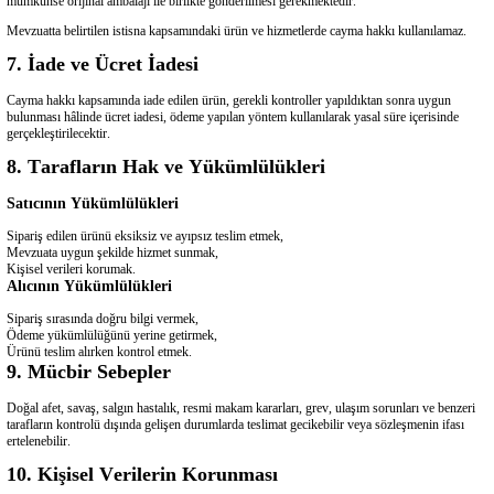
mümkünse orijinal ambalajı ile birlikte gönderilmesi gerekmektedir.
Mevzuatta belirtilen istisna kapsamındaki ürün ve hizmetlerde cayma hakkı kullanılamaz.
7. İade ve Ücret İadesi
Cayma hakkı kapsamında iade edilen ürün, gerekli kontroller yapıldıktan sonra uygun
bulunması hâlinde ücret iadesi, ödeme yapılan yöntem kullanılarak yasal süre içerisinde
gerçekleştirilecektir.
8. Tarafların Hak ve Yükümlülükleri
Satıcının Yükümlülükleri
Sipariş edilen ürünü eksiksiz ve ayıpsız teslim etmek,
Mevzuata uygun şekilde hizmet sunmak,
Kişisel verileri korumak.
Alıcının Yükümlülükleri
Sipariş sırasında doğru bilgi vermek,
Ödeme yükümlülüğünü yerine getirmek,
Ürünü teslim alırken kontrol etmek.
9. Mücbir Sebepler
Doğal afet, savaş, salgın hastalık, resmi makam kararları, grev, ulaşım sorunları ve benzeri
tarafların kontrolü dışında gelişen durumlarda teslimat gecikebilir veya sözleşmenin ifası
ertelenebilir.
10. Kişisel Verilerin Korunması