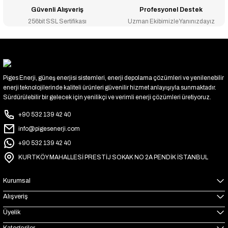
Güvenli Alışveriş
Profesyonel Destek
256bit SSL Sertifikası
Uzman Ekibimizle Yanınızdayız
Piges Enerji, güneş enerjisi sistemleri, enerji depolama çözümleri ve yenilenebilir
enerji teknolojilerinde kaliteli ürünleri güvenilir hizmet anlayışıyla sunmaktadır.
Sürdürülebilir bir gelecek için yenilikçi ve verimli enerji çözümleri üretiyoruz.
+90 532 139 42 40
info@pigesenerji.com
+90 532 139 42 40
KURTKÖY MAHALLESİ PRESTİJ SOKAK NO 2A PENDİK İSTANBUL
Kurumsal
Alışveriş
Üyelik