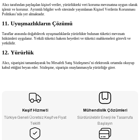
Alıcı tarafından paylaşılan kişisel veriler, yürürlükteki veri koruma mevzuatına uygun olarak
işlenir ve korunur. Ayrıntılı bilgiler web sitesinde yayımlanan Kişisel Verilerin Korunması
Politikası’nda yer almaktadır.
11. Uyuşmazlıkların Çözümü
Taraflar arasında doğabilecek uyuşmazlıklarda yürürlükte bulunan tüketici mevzuatı
hükümleri uygulanır. Yetkili tüketici hakem heyetleri ve tüketici mahkemeleri görevli ve
yetkilidir.
12. Yürürlük
Alıcı, siparişini tamamlayarak bu Mesafeli Satış Sözleşmesi’ni elektronik ortamda okuyup
kabul ettiğini beyan eder. Sözleşme, siparişin onaylanmasıyla yürürlüğe girer.
Keşif Hizmeti
Mühendislik Çözümleri
Türkiye Geneli Ücretsiz Keşif ve Fiyat
Sürdürülebilir Enerji ile Tasarrufa
Teklifi
Başlayın