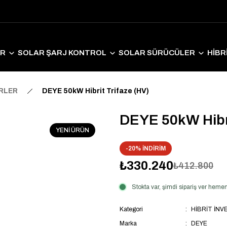
ER
SOLAR ŞARJ KONTROL
SOLAR SÜRÜCÜLER
HİBR
LAR EKİPMANLAR
SOLAR AYDINLATMA
ELEKTRİKLİ ARAÇ S
ERLER
DEYE 50kW Hibrit Trifaze (HV)
DEYE 50kW Hibri
YENİ ÜRÜN
-20% İNDİRİM
₺330.240
₺412.800
Stokta var, şimdi sipariş ver hem
Kategori
HİBRİT İN
Marka
DEYE