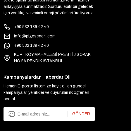
teknolojilerinde kaliteli ürünleri güvenilir hizmet
anlayışıyla sunmaktadır. Sürdürülebilir bir gelecek
için yenilikçi ve verimli enerji çözümleri üretiyoruz.
+90 532 139 42 40
info@pigesenerji.com
+90 532 139 42 40
KURTKÖY MAHALLESİ PRESTİJ SOKAK
NO 2A PENDİK İSTANBUL
Kampanyalardan Haberdar Ol!
Hemen E-posta listemize kayıt ol, en güncel
kampanyalar, yenilikler ve duyuruları ilk öğrenen
sen ol.
GÖNDER