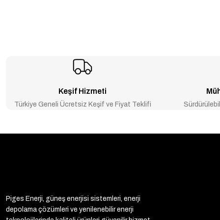
-20% İNDİRİM
Deye 20kW 20.000 watt LV (48V) Hybrid Trifaz on grid inverter
₺187.008
₺233.760
Keşif Hizmeti
Müh
Türkiye Geneli Ücretsiz Keşif ve Fiyat Teklifi
Sürdürülebil
Piges Enerji, güneş enerjisi sistemleri, enerji
depolama çözümleri ve yenilenebilir enerji