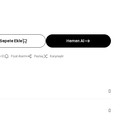
Sepete Ekle
Hemen Al
 Et
Fiyat Alarmı
Paylaş
Karşılaştır