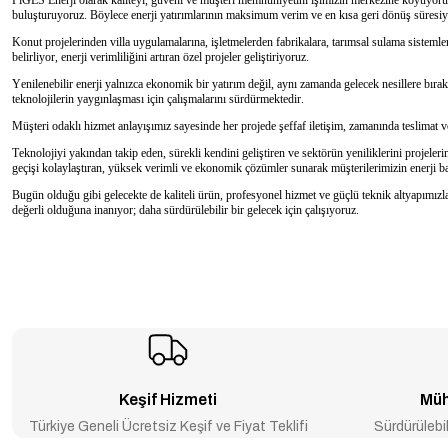
buluşturuyoruz. Böylece enerji yatırımlarının maksimum verim ve en kısa geri dönüş süresiyl
Konut projelerinden villa uygulamalarına, işletmelerden fabrikalara, tarımsal sulama sistemle
belirliyor, enerji verimliliğini artıran özel projeler geliştiriyoruz.
Yenilenebilir enerji yalnızca ekonomik bir yatırım değil, aynı zamanda gelecek nesillere bıra
teknolojilerin yaygınlaşması için çalışmalarını sürdürmektedir.
Müşteri odaklı hizmet anlayışımız sayesinde her projede şeffaf iletişim, zamanında teslimat 
Teknolojiyi yakından takip eden, sürekli kendini geliştiren ve sektörün yeniliklerini projele
geçişi kolaylaştıran, yüksek verimli ve ekonomik çözümler sunarak müşterilerimizin enerji b
Bugün olduğu gibi gelecekte de kaliteli ürün, profesyonel hizmet ve güçlü teknik altyapımızl
değerli olduğuna inanıyor; daha sürdürülebilir bir gelecek için çalışıyoruz.
Keşif Hizmeti
Müh
Türkiye Geneli Ücretsiz Keşif ve Fiyat Teklifi
Sürdürülebil