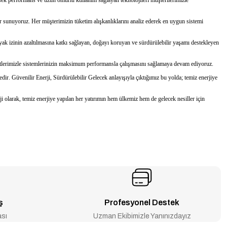
ler sunuyoruz. Her müşterimizin tüketim alışkanlıklarını analiz ederek en uygun sistemi
ayak izinin azaltılmasına katkı sağlayan, doğayı koruyan ve sürdürülebilir yaşamı destekleyen
izmetlerimizle sistemlerinizin maksimum performansla çalışmasını sağlamaya devam ediyoruz.
dir. Güvenilir Enerji, Sürdürülebilir Gelecek anlayışıyla çıktığımız bu yolda; temiz enerjiye
 olarak, temiz enerjiye yapılan her yatırımın hem ülkemiz hem de gelecek nesiller için
ş
Profesyonel Destek
ası
Uzman Ekibimizle Yanınızdayız