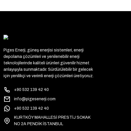
Piges Enerji, güneş enerjisi sistemleri, enerji
depolama çözümleri ve yenilenebilir enerji
teknolojilerinde kaliteli ürünleri güvenilir hizmet
anlayışıyla sunmaktadır. Sürdürülebilir bir gelecek
için yenilikçi ve verimli enerji çözümleri üretiyoruz.
+90 532 139 42 40
info@pigesenerji.com
+90 532 139 42 40
KURTKÖY MAHALLESİ PRESTİJ SOKAK
NO 2A PENDİK İSTANBUL