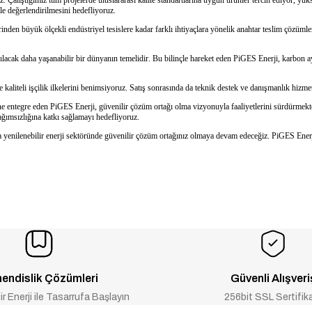
e değerlendirilmesini hedefliyoruz.
rinden büyük ölçekli endüstriyel tesislere kadar farklı ihtiyaçlara yönelik anahtar teslim çözüm
kılacak daha yaşanabilir bir dünyanın temelidir. Bu bilinçle hareket eden PiGES Enerji, karbon 
ve kaliteli işçilik ilkelerini benimsiyoruz. Satış sonrasında da teknik destek ve danışmanlık h
rine entegre eden PiGES Enerji, güvenilir çözüm ortağı olma vizyonuyla faaliyetlerini sürdürmekte
ağımsızlığına katkı sağlamayı hedefliyoruz.
a yenilenebilir enerji sektöründe güvenilir çözüm ortağınız olmaya devam edeceğiz. PiGES Enerji
endislik Çözümleri
Güvenli Alışveri
ir Enerji ile Tasarrufa Başlayın
256bit SSL Sertifik