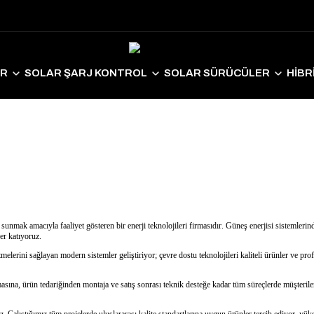
ER
SOLAR ŞARJ KONTROL
SOLAR SÜRÜCÜLER
HİBR
LAR EKİPMANLAR
SOLAR AYDINLATMA
ELEKTRİKLİ ARAÇ S
r sunmak amacıyla faaliyet gösteren bir enerji teknolojileri firmasıdır. Güneş enerjisi sistemlerin
er katıyoruz.
etmelerini sağlayan modern sistemler geliştiriyor; çevre dostu teknolojileri kaliteli ürünler ve 
sına, ürün tedariğinden montaja ve satış sonrası teknik desteğe kadar tüm süreçlerde müşterile
 Çalıştığımız tüm projelerde uluslararası kalite standartlarına uygun ürünler tercih ediyor, yü