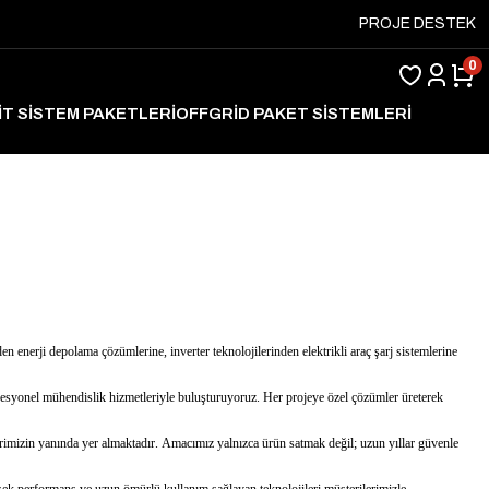
PROJE DESTEK
0
İT SİSTEM PAKETLERİ
OFFGRİD PAKET SİSTEMLERİ
ARJ
den enerji depolama çözümlerine, inverter teknolojilerinden elektrikli araç şarj sistemlerine
profesyonel mühendislik hizmetleriyle buluşturuyoruz. Her projeye özel çözümler üreterek
rimizin yanında yer almaktadır. Amacımız yalnızca ürün satmak değil; uzun yıllar güvenle
ksek performans ve uzun ömürlü kullanım sağlayan teknolojileri müşterilerimizle