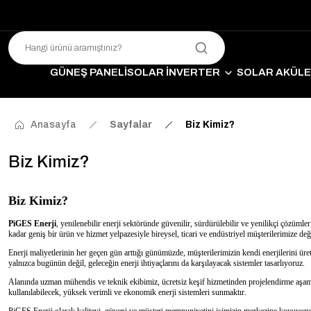
GÜNEŞ PANELİ
SOLAR İNVERTER
SOLAR AKÜL
SO
Anasayfa
Sayfalar
Biz Kimiz?
Biz Kimiz?
Biz Kimiz?
PiGES Enerji
, yenilenebilir enerji sektöründe güvenilir, sürdürülebilir ve yenilikçi çözümle
kadar geniş bir ürün ve hizmet yelpazesiyle bireysel, ticari ve endüstriyel müşterilerimize değ
Enerji maliyetlerinin her geçen gün arttığı günümüzde, müşterilerimizin kendi enerjilerini ür
yalnızca bugünün değil, geleceğin enerji ihtiyaçlarını da karşılayacak sistemler tasarlıyoruz.
Alanında uzman mühendis ve teknik ekibimiz, ücretsiz keşif hizmetinden projelendirme aşama
kullanılabilecek, yüksek verimli ve ekonomik enerji sistemleri sunmaktır.
PiGES Enerji olarak kaliteyi, güveni ve müşteri memnuniyetini işimizin merkezine koyuyoruz.