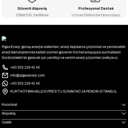
Güvenli Alışveriş
Profesyonel Destek
256bit SSL Sertifikası
Uzman Ekibimizle Yanınızdayız
Piges Enerji, güneş enerjisi sistemleri, enerji depolama çözümleri ve yenilenebilir
enerji teknolojilerinde kaliteli ürünleri güvenilir hizmet anlayışıyla sunmaktadır.
Sürdürülebilir bir gelecek için yenilikçi ve verimli enerji çözümleri üretiyoruz.
+90 532 139 42 40
info@pigesenerji.com
+90 532 139 42 40
KURTKÖY MAHALLESİ PRESTİJ SOKAK NO 2A PENDİK İSTANBUL
Kurumsal
Alışveriş
Üyelik