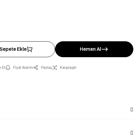
Sepete Ekle
Hemen Al
 Et
Fiyat Alarmı
Paylaş
Karşılaştır