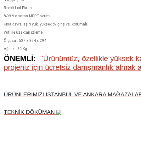
Renkli Lcd Ekran
%99.9 a varan MPPT verimi
Kısa devre, aşırı yük, yüksek pv giriş vs. korumalı.
Wifi ile uzaktan izleme.
Ölçüsü : 527 x 894 x 294
Ağırlık : 80 Kg
ÖNEMLİ:
"Ürünümüz, özellikle yüksek ka
projeniz için ücretsiz danışmanlık almak ad
ÜRÜNLERİMİZİ İSTANBUL VE ANKARA MAĞAZALARI
TEKNİK DÖKÜMAN