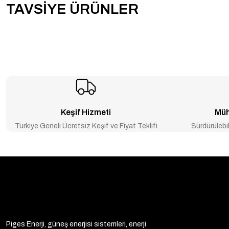
TAVSİYE ÜRÜNLER
-20% İNDİRİM
Deye 20kW 20.000 watt LV (48V) Hybrid Trifaz on grid inverter
₺187.008
₺233.760
Keşif Hizmeti
Müh
Türkiye Geneli Ücretsiz Keşif ve Fiyat Teklifi
Sürdürülebil
Piges Enerji, güneş enerjisi sistemleri, enerji