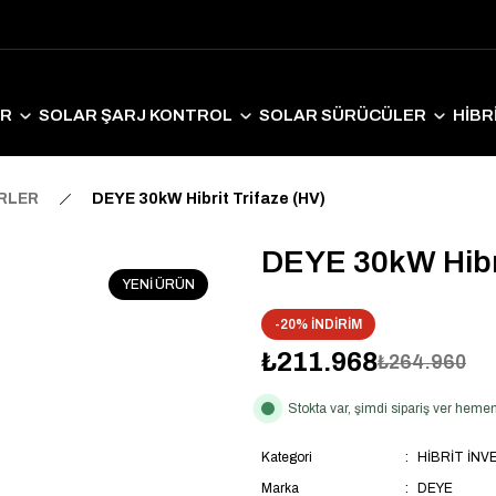
ER
SOLAR ŞARJ KONTROL
SOLAR SÜRÜCÜLER
HİBR
LAR EKİPMANLAR
SOLAR AYDINLATMA
ELEKTRİKLİ ARAÇ S
ERLER
DEYE 30kW Hibrit Trifaze (HV)
DEYE 30kW Hibri
YENİ ÜRÜN
-20% İNDİRİM
₺211.968
₺264.960
Stokta var, şimdi sipariş ver hem
Kategori
HİBRİT İN
Marka
DEYE