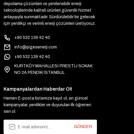
depolama çözümleri ve yenilenebilir enerji
teknolojilerinde kaliteli ürünleri güvenilir hizmet
anlayışıyla sunmaktadır. Sürdürülebilir bir gelecek
için yenilikçi ve verimli enerji çözümleri üretiyoruz.
+90 532 139 42 40
info@pigesenerji.com
+90 532 139 42 40
KURTKÖY MAHALLESİ PRESTİJ SOKAK
NO 2A PENDİK İSTANBUL
Kampanyalardan Haberdar Ol!
Hemen E-posta listemize kayıt ol, en güncel
kampanyalar, yenilikler ve duyuruları ilk öğrenen
sen ol.
GÖNDER