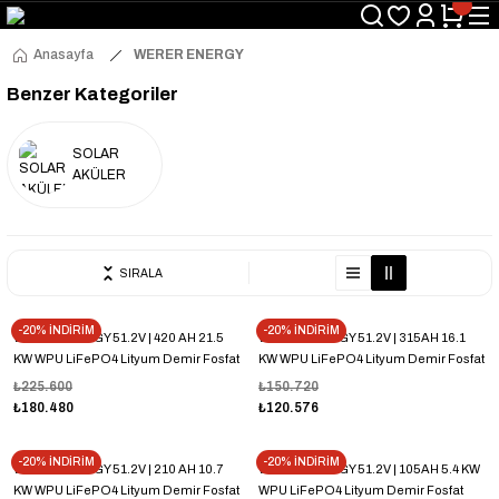
Anasayfa
WERER ENERGY
Benzer Kategoriler
SOLAR
AKÜLER
SIRALA
-20% İNDİRİM
-20% İNDİRİM
WERER ENERGY 51.2V | 420 AH 21.5
WERER ENERGY 51.2V | 315AH 16.1
KW WPU LiFePO4 Lityum Demir Fosfat
KW WPU LiFePO4 Lityum Demir Fosfat
Batarya/Akü – Bluetooth
Batarya/Akü – Bluetooth
₺225.600
₺150.720
₺180.480
₺120.576
-20% İNDİRİM
-20% İNDİRİM
WERER ENERGY 51.2V | 210 AH 10.7
WERER ENERGY 51.2V | 105AH 5.4 KW
KW WPU LiFePO4 Lityum Demir Fosfat
WPU LiFePO4 Lityum Demir Fosfat