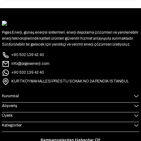
Piges Enerji, güneş enerjisi sistemleri, enerji depolama çözümleri ve yenilenebilir
enerji teknolojilerinde kaliteli ürünleri güvenilir hizmet anlayışıyla sunmaktadır.
Sürdürülebilir bir gelecek için yenilikçi ve verimli enerji çözümleri üretiyoruz.
+90 532 139 42 40
info@pigesenerji.com
+90 532 139 42 40
KURTKÖY MAHALLESİ PRESTİJ SOKAK NO 2A PENDİK İSTANBUL
Kurumsal
Alışveriş
Üyelik
Kategoriler
Kampanyalardan Haberdar Ol!