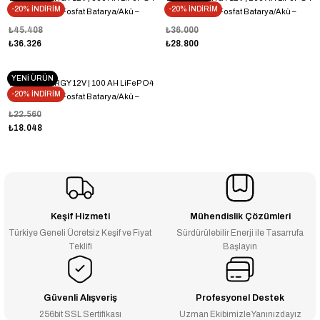
-20% İNDİRİM
-20% İNDİRİM
Lityum Demir Fosfat Batarya/Akü –
Lityum Demir Fosfat Batarya/Akü –
Bluetooth
Bluetooth
₺45.408
₺36.000
₺36.326
₺28.800
YENİ ÜRÜN
WERER ENERGY 12V | 100 AH LiFePO4
-20% İNDİRİM
Lityum Demir Fosfat Batarya/Akü –
Bluetooth
₺22.560
₺18.048
Keşif Hizmeti
Mühendislik Çözümleri
Türkiye Geneli Ücretsiz Keşif ve Fiyat
Sürdürülebilir Enerji ile Tasarrufa
Teklifi
Başlayın
Güvenli Alışveriş
Profesyonel Destek
256bit SSL Sertifikası
Uzman Ekibimizle Yanınızdayız