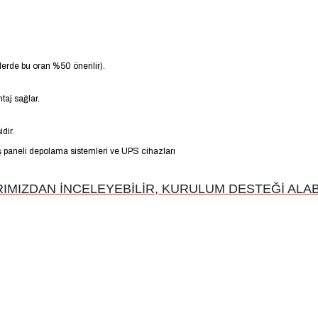
erde bu oran %50 önerilir).
taj sağlar.
dir.
eş paneli depolama sistemleri ve UPS cihazları
MIZDAN İNCELEYEBİLİR, KURULUM DESTEĞİ ALABİ