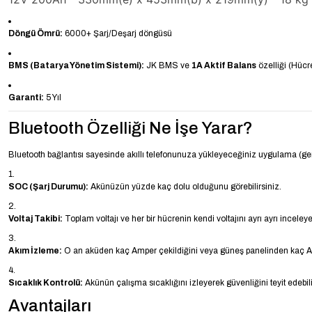
Döngü Ömrü:
6000+ Şarj/Deşarj döngüsü
BMS (Batarya Yönetim Sistemi):
JK BMS ve
1A Aktif Balans
özelliği (Hücre
Garanti:
5 Yıl
Bluetooth Özelliği Ne İşe Yarar?
Bluetooth bağlantısı sayesinde akıllı telefonunuza yükleyeceğiniz uygulama (ge
SOC (Şarj Durumu):
Akünüzün yüzde kaç dolu olduğunu görebilirsiniz.
Voltaj Takibi:
Toplam voltajı ve her bir hücrenin kendi voltajını ayrı ayrı inceleyeb
Akım İzleme:
O an aküden kaç Amper çekildiğini veya güneş panelinden kaç Ampe
Sıcaklık Kontrolü:
Akünün çalışma sıcaklığını izleyerek güvenliğini teyit edebili
Avantajları