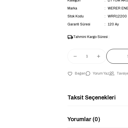
Kategori
LİTYUM AK
Marka
WERER EN
Stok Kodu
WRR12200
Garanti Süresi
120 Ay
Tahmini Kargo Süresi :
Yorum Yaz
Tavsiye
Taksit Seçenekleri
Yorumlar (0)