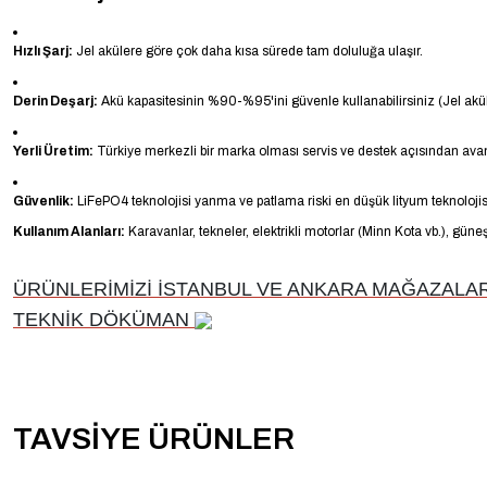
Hızlı Şarj:
Jel akülere göre çok daha kısa sürede tam doluluğa ulaşır.
Derin Deşarj:
Akü kapasitesinin %90-%95'ini güvenle kullanabilirsiniz (Jel akül
Yerli Üretim:
Türkiye merkezli bir marka olması servis ve destek açısından avan
Güvenlik:
LiFePO4 teknolojisi yanma ve patlama riski en düşük lityum teknolojisi
Kullanım Alanları:
Karavanlar, tekneler, elektrikli motorlar (Minn Kota vb.), gün
ÜRÜNLERİMİZİ İSTANBUL VE ANKARA MAĞAZALARI
TEKNİK DÖKÜMAN
TAVSİYE ÜRÜNLER