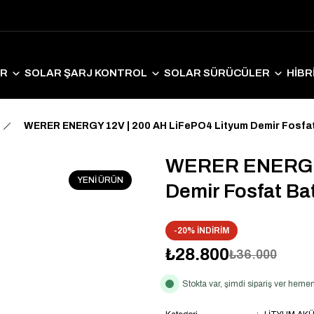
ER
SOLAR ŞARJ KONTROL
SOLAR SÜRÜCÜLER
HİBR
LAR EKİPMANLAR
SOLAR AYDINLATMA
ELEKTRİKLİ ARAÇ S
WERER ENERGY 12V | 200 AH LiFePO4 Lityum Demir Fosfat
WERER ENERGY 
YENİ ÜRÜN
Demir Fosfat Ba
-20% İNDİRİM
₺28.800
₺36.000
Stokta var, şimdi sipariş ver hem