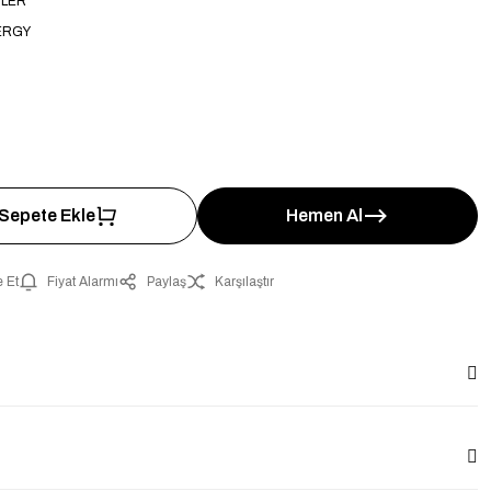
ÜLER
ERGY
Sepete Ekle
Hemen Al
 Et
Fiyat Alarmı
Paylaş
Karşılaştır