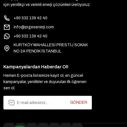
için yenilikçi ve verimli enerji çözümleri üretiyoruz.
+90 532 139 42 40
info@pigesenerji.com
+90 532 139 42 40
KURTKÖY MAHALLESİ PRESTİJ SOKAK
NO 2A PENDİK İSTANBUL
Kampanyalardan Haberdar Ol!
Hemen E-posta listemize kayıt ol, en güncel
kampanyalar, yenilikler ve duyuruları ilk öğrenen
sen ol.
GÖNDER