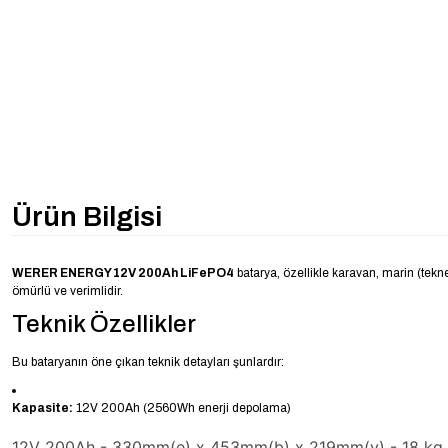
Ürün Bilgisi
WERER ENERGY 12V 200Ah LiFePO4
batarya, özellikle karavan, marin (tekn
ömürlü ve verimlidir.
Teknik Özellikler
Bu bataryanın öne çıkan teknik detayları şunlardır:
Kapasite:
12V 200Ah (2560Wh enerji depolama)
12V 200Ah - 330mm(e) x 453mm(b) x 219mm(y) - 18 kg