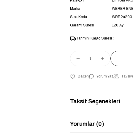
Kategori
LİTYUM AK
Marka
WERER EN
Stok Kodu
WRR24200
Garanti Süresi
120 Ay
Tahmini Kargo Süresi :
Yorum Yaz
Tavsiye
Taksit Seçenekleri
Yorumlar (0)