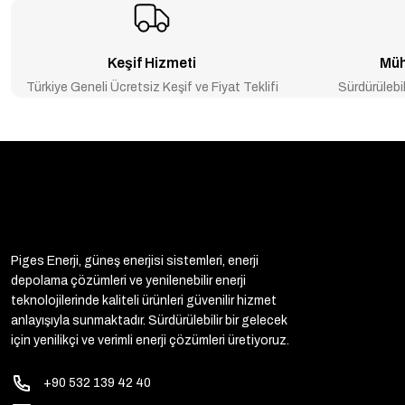
₺11.136
₺13.920
₺5.491
₺6.864
-20% İNDİRİM
Keşif Hizmeti
-20%
Müh
Mexxsun 40A MPPT Solar Şarj Cihazı / Regülatörü 12/24V
Mexxsun
Türkiye Geneli Ücretsiz Keşif ve Fiyat Teklifi
Sürdürülebil
₺3.648
₺4.560
₺3.072
YENİ ÜRÜN
GÜNEŞ PANELİ 595 WATT GAZİOĞLU SOLAR A- 16 BB TOPCON HÜ
-20% İNDİRİM
₺4.877
₺6.096
Piges Enerji, güneş enerjisi sistemleri, enerji
depolama çözümleri ve yenilenebilir enerji
teknolojilerinde kaliteli ürünleri güvenilir hizmet
anlayışıyla sunmaktadır. Sürdürülebilir bir gelecek
için yenilikçi ve verimli enerji çözümleri üretiyoruz.
+90 532 139 42 40