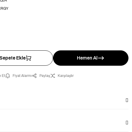
ÜLER
ERGY
Sepete Ekle
Hemen Al
 Et
Fiyat Alarmı
Paylaş
Karşılaştır