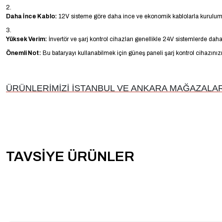
Daha İnce Kablo:
12V sisteme göre daha ince ve ekonomik kablolarla kurulum y
Yüksek Verim:
İnvertör ve şarj kontrol cihazları genellikle 24V sistemlerde daha 
Önemli Not:
Bu bataryayı kullanabilmek için güneş paneli şarj kontrol cihazı
ÜRÜNLERİMİZİ İSTANBUL VE ANKARA MAĞAZALARI
TAVSİYE ÜRÜNLER
-20% İNDİRİM
-20% İNDİRİM
Mexxsun 24 Volt 3000 Watt Tam Sinus inverter
Mexxsun 24 Volt 100