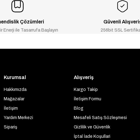
₺13.056
₺16.320
 İNDİRİM
endislik Çözümleri
Güvenli Alışveri
-20% İNDİRİM
 30A MPPT Solar Şarj Cihazı / Regülatörü 12/24V
Mexxsun 100A MPPT 
ir Enerji ile Tasarrufa Başlayın
256bit SSL Sertifik
₺3.840
₺8.755
₺10.944
CRE
Kurumsal
Alışveriş
Hakkımızda
Kargo Takip
Mağazalar
İletişim Formu
İletişim
Blog
Yardım Merkezi
Mesafeli Satış Sözleşmesi
Sipariş
Gizlilik ve Güvenlik
İptal İade Koşullari