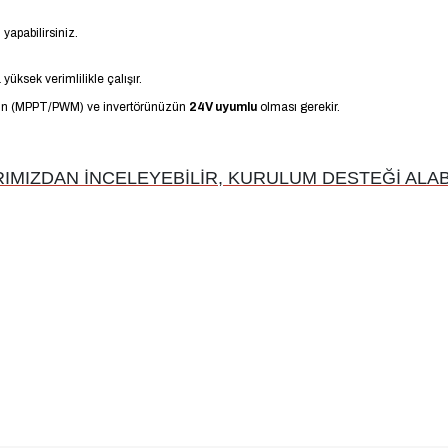
apabilirsiniz.
yüksek verimlilikle çalışır.
nızın (MPPT/PWM) ve invertörünüzün
24V uyumlu
olması gerekir.
MIZDAN İNCELEYEBİLİR, KURULUM DESTEĞİ ALABİ
-20% İNDİRİM
0 Watt Tam Sinus inverter
MEXXSUN P4kW - Premium 24V 4kW (Wi-Fi/