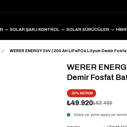
ER
SOLAR ŞARJ KONTROL
SOLAR SÜRÜCÜLER
HİBR
LAR EKİPMANLAR
SOLAR AYDINLATMA
ELEKTRİKLİ ARAÇ S
WERER ENERGY 24V | 200 AH LiFePO4 Lityum Demir Fosfat
WERER ENERGY 
Demir Fosfat Ba
-20% İNDİRİM
₺49.920
₺62.400
Stokta var, şimdi sipariş ver hem