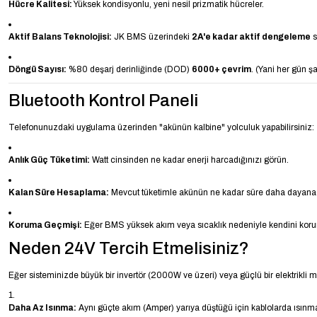
Hücre Kalitesi:
Yüksek kondisyonlu, yeni nesil prizmatik hücreler.
Aktif Balans Teknolojisi:
JK BMS üzerindeki
2A'e kadar aktif dengeleme
s
Döngü Sayısı:
%80 deşarj derinliğinde (DOD)
6000+ çevrim
. (Yani her gün ş
Bluetooth Kontrol Paneli
Telefonunuzdaki uygulama üzerinden "akünün kalbine" yolculuk yapabilirsiniz:
Anlık Güç Tüketimi:
Watt cinsinden ne kadar enerji harcadığınızı görün.
Kalan Süre Hesaplama:
Mevcut tüketimle akünün ne kadar süre daha dayanac
Koruma Geçmişi:
Eğer BMS yüksek akım veya sıcaklık nedeniyle kendini korum
Neden 24V Tercih Etmelisiniz?
Eğer sisteminizde büyük bir invertör (2000W ve üzeri) veya güçlü bir elektrikli m
Daha Az Isınma:
Aynı güçte akım (Amper) yarıya düştüğü için kablolarda ısınma