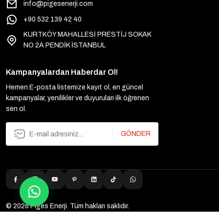
info@pigesenerji.com
+90 532 139 42 40
KURTKÖY MAHALLESİ PRESTİJ SOKAK
NO 2A PENDİK İSTANBUL
Kampanyalardan Haberdar Ol!
Hemen E-posta listemize kayıt ol, en güncel
kampanyalar, yenilikler ve duyuruları ilk öğrenen
sen ol.
GÖNDER
© 2026 Piges Enerji. Tüm hakları saklıdır.