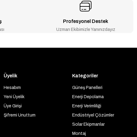
ş
Profesyonel Destek
Solar Şarj Cihazı / Regülatörü 12/24/48 Volt Yeni seri
ası
Uzman Ekibimizle Yanınızdayız
Üyelik
Kategoriler
Hesabım
Güneş Panelleri
Yeni Üyelik
Enerji Depolama
Üye Girişi
Enerji Verimliliği
Şifremi Unuttum
Endüstriyel Çözümler
Solar Ekipmanlar
Montaj