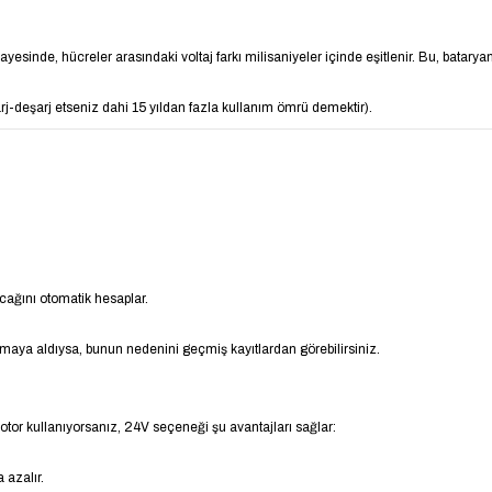
ayesinde, hücreler arasındaki voltaj farkı milisaniyeler içinde eşitlenir. Bu, batary
arj-deşarj etseniz dahi 15 yıldan fazla kullanım ömrü demektir).
ağını otomatik hesaplar.
aya aldıysa, bunun nedenini geçmiş kayıtlardan görebilirsiniz.
otor kullanıyorsanız, 24V seçeneği şu avantajları sağlar:
 azalır.