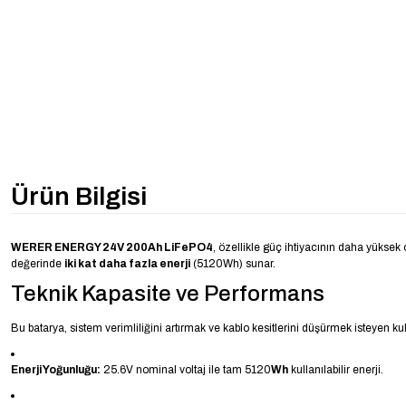
Ürün Bilgisi
WERER ENERGY 24V 200Ah LiFePO4
, özellikle güç ihtiyacının daha yüksek
değerinde
iki kat daha fazla enerji
(5120Wh) sunar.
Teknik Kapasite ve Performans
Bu batarya, sistem verimliliğini artırmak ve kablo kesitlerini düşürmek isteyen kull
Enerji Yoğunluğu:
25.6V nominal voltaj ile tam 5120
Wh
kullanılabilir enerji.