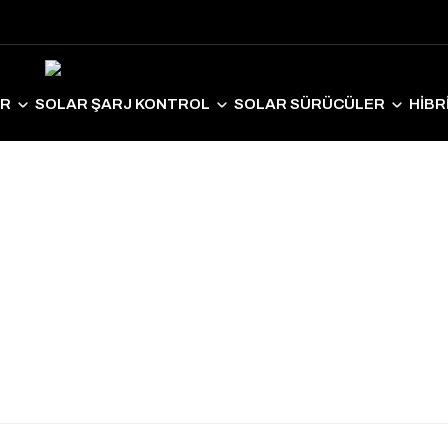
ER
SOLAR ŞARJ KONTROL
SOLAR SÜRÜCÜLER
HİBR
LAR EKİPMANLAR
SOLAR AYDINLATMA
ELEKTRİKLİ ARAÇ S