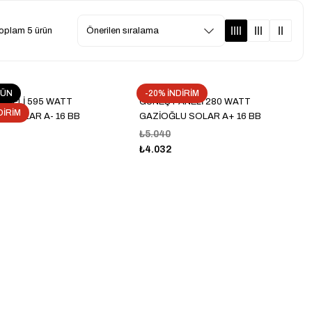
oplam 5 ürün
RÜN
-20% İNDİRİM
ANELİ 595 WATT
GÜNEŞ PANELİ 280 WATT
DİRİM
U SOLAR A- 16 BB
GAZİOĞLU SOLAR A+ 16 BB
 HÜCRE
TOPCON HÜCRE
₺5.040
₺4.032