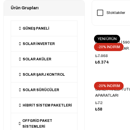
Ürün Grupları
Stoktakiler
GÜNEŞ PANELİ
YENİ ÜRÜN
GÜNEŞ PANELİ 59
SOLAR İNVERTER
-20% İNDİRİM
GAZİOĞLU SOLAR 
TOPCON HÜCRE
₺7.968
SOLAR AKÜLER
₺6.374
SOLAR ŞARJ KONTROL
-20% İNDİRİM
GÜNEİ PANELİ TU
SOLAR SÜRÜCÜLER
APARATLARI
₺72
HİBRİT SİSTEM PAKETLERİ
₺58
OFFGRİD PAKET
SİSTEMLERİ