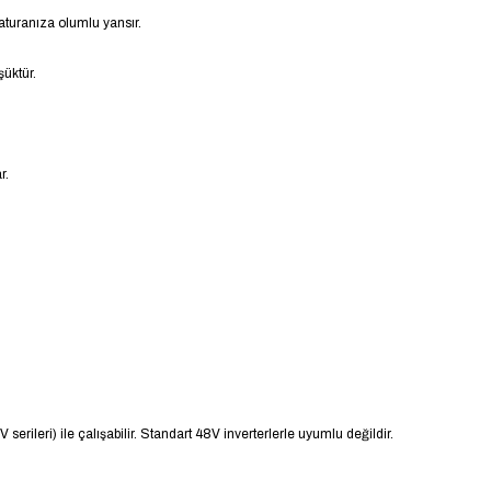
aturanıza olumlu yansır.
şüktür.
r.
ileri) ile çalışabilir. Standart 48V inverterlerle uyumlu değildir.