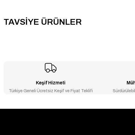
TAVSİYE ÜRÜNLER
YENİ ÜRÜN
YENİ ÜRÜN
DEYE 30kW Hibrit Trifaze (HV)
DEYE 50kW Hibrit Trifaze (HV)
-20% İNDİRİM
-20% İNDİRİM
₺211.968
₺264.960
₺330.240
₺412.800
Keşif Hizmeti
Müh
Türkiye Geneli Ücretsiz Keşif ve Fiyat Teklifi
Sürdürülebil