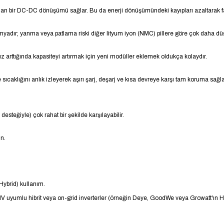
ğrudan bir DC-DC dönüşümü sağlar. Bu da enerji dönüşümündeki kayıpları azaltarak f
kimyadır; yanma veya patlama riski diğer lityum iyon (NMC) pillere göre çok daha dü
nız arttığında kapasiteyi artırmak için yeni modüller eklemek oldukça kolaydır.
ıcaklığını anlık izleyerek aşırı şarj, deşarj ve kısa devreye karşı tam koruma sağla
esteğiyle) çok rahat bir şekilde karşılayabilir.
in.
Hybrid) kullanım.
yumlu hibrit veya on-grid inverterler (örneğin Deye, GoodWe veya Growatt'ın HV ser