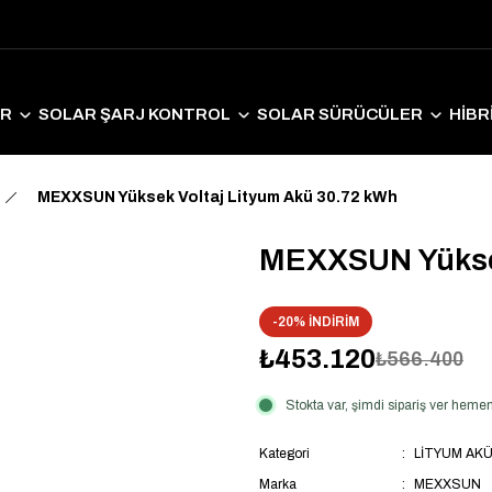
ER
SOLAR ŞARJ KONTROL
SOLAR SÜRÜCÜLER
HİBR
LAR EKİPMANLAR
SOLAR AYDINLATMA
ELEKTRİKLİ ARAÇ S
MEXXSUN Yüksek Voltaj Lityum Akü 30.72 kWh
MEXXSUN Yüksek
-20% İNDİRİM
₺453.120
₺566.400
Stokta var, şimdi sipariş ver hem
Kategori
LİTYUM AK
Marka
MEXXSUN