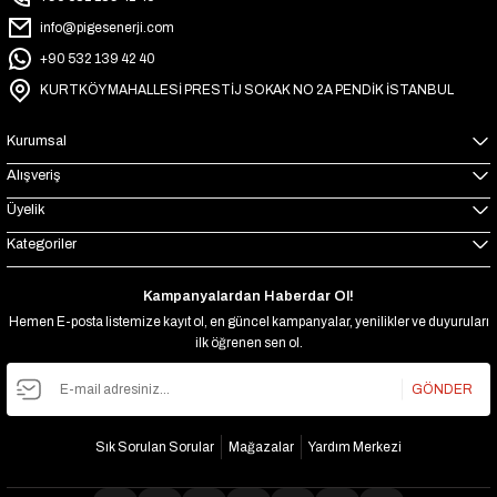
-20% İNDİRİM
Mexxsun 24 Volt 1000 Watt Tam Sinus inverter
info@pigesenerji.com
+90 532 139 42 40
₺6.864
KURTKÖY MAHALLESİ PRESTİJ SOKAK NO 2A PENDİK İSTANBUL
₺5.491
-20% İNDİRİM
Kurumsal
Mexxsun 12 Volt 600 Watt Tam Sinus inverter
Alışveriş
₺4.704
Üyelik
₺3.763
Kategoriler
-20% İNDİRİM
MEXXSUN P4kW - Premium 24V 4kW (Wi-Fi/ Dual Output)
Kampanyalardan Haberdar Ol!
₺16.320
Hemen E-posta listemize kayıt ol, en güncel kampanyalar, yenilikler ve duyuruları
₺13.056
ilk öğrenen sen ol.
GÖNDER
Sık Sorulan Sorular
Mağazalar
Yardım Merkezi