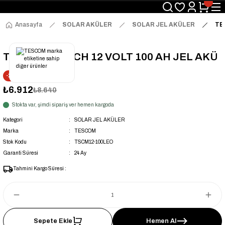
Anasayfa
SOLAR AKÜLER
SOLAR JEL AKÜLER
TE
TESCOM LEOCH 12 VOLT 100 AH JEL AKÜ
-20% İNDİRİM
₺6.912
₺8.640
Stokta var, şimdi sipariş ver hemen kargoda
Kategori
SOLAR JEL AKÜLER
Marka
TESCOM
Stok Kodu
TSCM12-100LEO
Garanti Süresi
24 Ay
Tahmini Kargo Süresi :
Sepete Ekle
Hemen Al