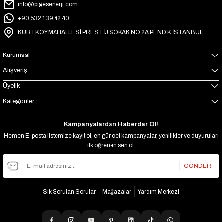
info@pigesenerji.com
+90 532 139 42 40
KURTKÖY MAHALLESİ PRESTİJ SOKAK NO 2A PENDİK İSTANBUL
Kurumsal
Alışveriş
Üyelik
Kategoriler
Kampanyalardan Haberdar Ol!
Hemen E-posta listemize kayıt ol, en güncel kampanyalar, yenilikler ve duyuruları
ilk öğrenen sen ol.
GÖNDER
Sık Sorulan Sorular
Mağazalar
Yardım Merkezi