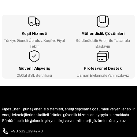
Keşif Hizmeti
Mühendislik Çözümleri
Türkiye Geneli Ücretsiz Keşif ve Fiyat
Sürdürülebilir Enerji ile Tasarrufa
Teklifi
Başlayın
Güvenli Alışveriş
Profesyonel Destek
256bit SSL Sertifikası
Uzman Ekibimizle Yanınızdayız
Piges Enerji, güneş enerjisi sistemleri, enerji depolama çözümleri ve yenilenebilir
enerji teknolojilerinde kaliteli ürünleri güvenilir hizmet anlayışıyla sunmaktadır.
Sürdürülebilir bir gelecek için yenilikçi ve verimli enerji çözümleri üretiyoruz.
+90 532 139 42 40