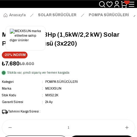
Anasayfa
SOLAR SÜRÜCÜLER
POMPA SÜRÜCÜLERİ
Mexxsun 2Hp/3Hp (1,5kW/2,2 kW) Solar
Pompa Sürücüsü (3x220)
-20% İNDİRİM
₺7.680
₺9.600
Stokta var, şimdi sipariş ver hemen kargoda
Kategori
POMPA SÜRÜCÜLERİ
Marka
MEXXSUN
Stok Kodu
MXS2.2K
Garanti Süresi
24 Ay
Tahmini Kargo Süresi :