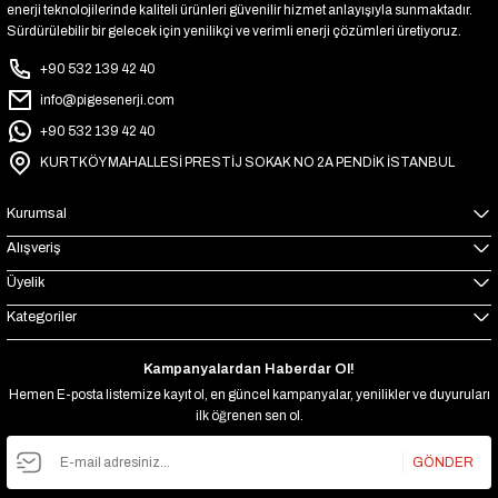
enerji teknolojilerinde kaliteli ürünleri güvenilir hizmet anlayışıyla sunmaktadır.
Sürdürülebilir bir gelecek için yenilikçi ve verimli enerji çözümleri üretiyoruz.
+90 532 139 42 40
info@pigesenerji.com
+90 532 139 42 40
KURTKÖY MAHALLESİ PRESTİJ SOKAK NO 2A PENDİK İSTANBUL
Kurumsal
Alışveriş
Üyelik
Kategoriler
Kampanyalardan Haberdar Ol!
Hemen E-posta listemize kayıt ol, en güncel kampanyalar, yenilikler ve duyuruları
ilk öğrenen sen ol.
GÖNDER