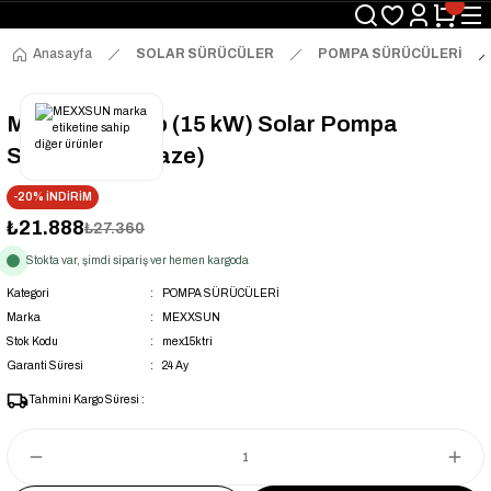
Anasayfa
SOLAR SÜRÜCÜLER
POMPA SÜRÜCÜLERİ
Mexxsun 20 Hp (15 kW) Solar Pompa
Sürücüsü (Trifaze)
-20% İNDİRİM
₺21.888
₺27.360
Stokta var, şimdi sipariş ver hemen kargoda
Kategori
POMPA SÜRÜCÜLERİ
Marka
MEXXSUN
Stok Kodu
mex15ktri
Garanti Süresi
24 Ay
Tahmini Kargo Süresi :