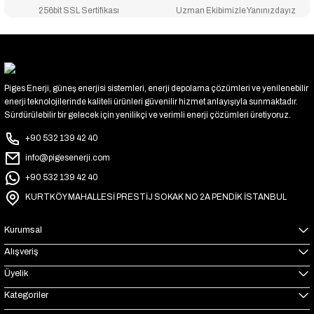
256bit SSL Sertifikası
Uzman Ekibimizle Yanınızdayız
Piges Enerji, güneş enerjisi sistemleri, enerji depolama çözümleri ve yenilenebilir
enerji teknolojilerinde kaliteli ürünleri güvenilir hizmet anlayışıyla sunmaktadır.
Sürdürülebilir bir gelecek için yenilikçi ve verimli enerji çözümleri üretiyoruz.
+90 532 139 42 40
info@pigesenerji.com
+90 532 139 42 40
KURTKÖY MAHALLESİ PRESTİJ SOKAK NO 2A PENDİK İSTANBUL
Kurumsal
Alışveriş
Üyelik
Kategoriler