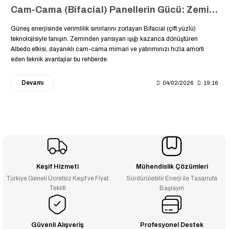
Cam-Cama (Bifacial) Panellerin Gücü: Zeminden Yansıyan Işıkla %30 Daha Fazla Enerji Üretin
Güneş enerjisinde verimlilik sınırlarını zorlayan Bifacial (çift yüzlü)
teknolojisiyle tanışın. Zeminden yansıyan ışığı kazanca dönüştüren
Albedo etkisi, dayanıklı cam-cama mimari ve yatırımınızı hızla amorti
eden teknik avantajlar bu rehberde.
Devamı
04/02/2026
19:16
Keşif Hizmeti
Mühendislik Çözümleri
Türkiye Geneli Ücretsiz Keşif ve Fiyat
Sürdürülebilir Enerji ile Tasarrufa
Teklifi
Başlayın
Güvenli Alışveriş
Profesyonel Destek