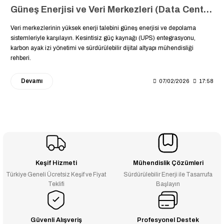
Güneş Enerjisi ve Veri Merkezleri (Data Centers): Kesintisiz Enerji, Karbon Ayak İzi Yönetimi ve Yeşil Dijital Gelecek
Veri merkezlerinin yüksek enerji talebini güneş enerjisi ve depolama
sistemleriyle karşılayın. Kesintisiz güç kaynağı (UPS) entegrasyonu,
karbon ayak izi yönetimi ve sürdürülebilir dijital altyapı mühendisliği
rehberi.
Devamı
07/02/2026
17:58
Keşif Hizmeti
Mühendislik Çözümleri
Türkiye Geneli Ücretsiz Keşif ve Fiyat
Sürdürülebilir Enerji ile Tasarrufa
Teklifi
Başlayın
Güvenli Alışveriş
Profesyonel Destek