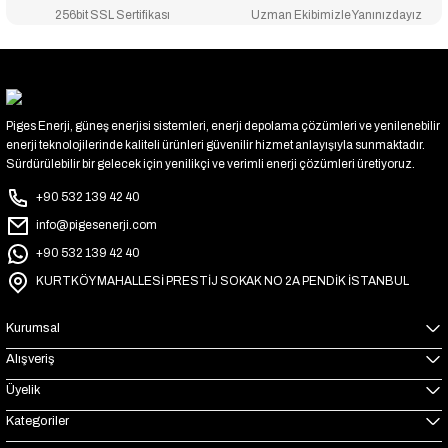
256bit SSL Sertifikası
Uzman Ekibimizle Yanınızdayız
Piges Enerji, güneş enerjisi sistemleri, enerji depolama çözümleri ve yenilenebilir
enerji teknolojilerinde kaliteli ürünleri güvenilir hizmet anlayışıyla sunmaktadır.
Sürdürülebilir bir gelecek için yenilikçi ve verimli enerji çözümleri üretiyoruz.
+90 532 139 42 40
info@pigesenerji.com
+90 532 139 42 40
KURTKÖY MAHALLESİ PRESTİJ SOKAK NO 2A PENDİK İSTANBUL
Kurumsal
Alışveriş
Üyelik
Kategoriler