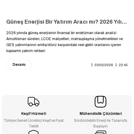
Güneş Enerjisi Bir Yatırım Aracı mı? 2026 Yılı GES Geri Dönüş Analizi
2026 yılında güneş enerjisinin finansal bir enstrüman olarak analizi.
Amortisman süreleri, LCOE maliyetleri, mahsuplaşma yönetmelikleri ve
GES yatırımlarının emtia/döviz karşısındaki reel getiri oranlarını içeren
kapsamlı yatırım rehberi.
Devamı
03/02/2026
22:45
Keşif Hizmeti
Mühendislik Çözümleri
Türkiye Geneli Ücretsiz Keşif ve Fiyat
Sürdürülebilir Enerji ile Tasarrufa
Teklifi
Başlayın