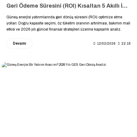
Geri Ödeme Süresini (ROI) Kısaltan 5 Akıllı İpucu: GES Yatırımınız Kendini Daha Hızlı Ödesin
Güneş enerjisi yatırımlarında geri dönüş süresini (ROI) optimize etme
yolları: Doğru kapasite seçimi, öz tüketim oranının artırılması, bakımın mali
etkisi ve 2026 yılı güncel finansal stratejileri üzerine kapsamlı analiz.
Devamı
12/02/2026
22:18