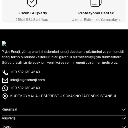
Güvenli Alışveriş
Profesyonel Destek
256bit SSL Sertifikası
Uzman Ekibimizle Yanınızdayız
Piges Enerji, güneş enerjisi sistemleri, enerji depolama çözümleri ve yenilenebilir
enerji teknolojilerinde kaliteli ürünleri güvenilir hizmet anlayışıyla sunmaktadır.
Sürdürülebilir bir gelecek için yenilikçi ve verimli enerji çözümleri üretiyoruz.
+90 532 139 42 40
info@pigesenerji.com
+90 532 139 42 40
KURTKÖY MAHALLESİ PRESTİJ SOKAK NO 2A PENDİK İSTANBUL
Kurumsal
Alışveriş
Üyelik