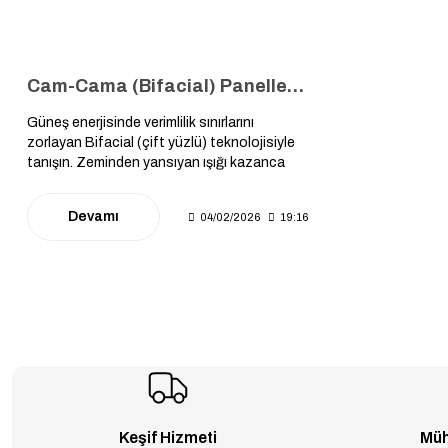
Cam-Cama (Bifacial) Panellerin Gücü: Zeminden Yansıyan Işıkla %30 Daha Fazla Enerji Üretin
Güneş enerjisinde verimlilik sınırlarını
zorlayan Bifacial (çift yüzlü) teknolojisiyle
tanışın. Zeminden yansıyan ışığı kazanca
dönüştüren Albedo etkisi, dayanıklı cam-
cama mimari ve yatırımınızı hızla amorti eden
Devamı
04/02/2026
19:16
teknik avantajlar bu rehberde.
Keşif Hizmeti
Müh