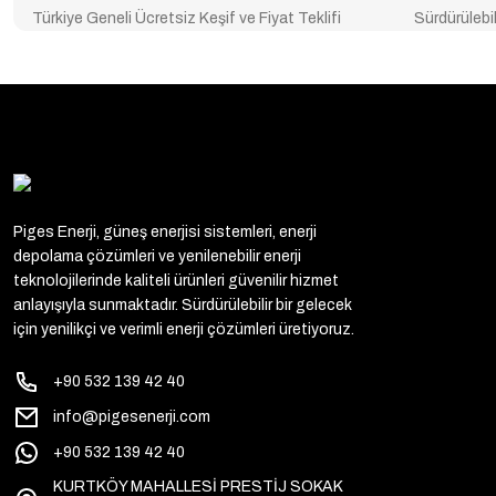
Türkiye Geneli Ücretsiz Keşif ve Fiyat Teklifi
Sürdürülebil
Piges Enerji, güneş enerjisi sistemleri, enerji
depolama çözümleri ve yenilenebilir enerji
teknolojilerinde kaliteli ürünleri güvenilir hizmet
anlayışıyla sunmaktadır. Sürdürülebilir bir gelecek
için yenilikçi ve verimli enerji çözümleri üretiyoruz.
+90 532 139 42 40
info@pigesenerji.com
+90 532 139 42 40
KURTKÖY MAHALLESİ PRESTİJ SOKAK