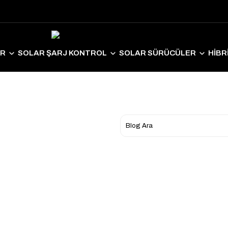
ER
SOLAR ŞARJ KONTROL
SOLAR SÜRÜCÜLER
HİBR
LAR EKİPMANLAR
SOLAR AYDINLATMA
ELEKTRİKLİ ARAÇ S