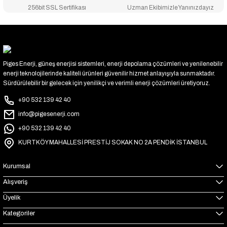
256bit SSL Sertifikası
Uzman Ekibimizle Yanınızdayız
Piges Enerji, güneş enerjisi sistemleri, enerji depolama çözümleri ve yenilenebilir
enerji teknolojilerinde kaliteli ürünleri güvenilir hizmet anlayışıyla sunmaktadır.
Sürdürülebilir bir gelecek için yenilikçi ve verimli enerji çözümleri üretiyoruz.
+90 532 139 42 40
info@pigesenerji.com
+90 532 139 42 40
KURTKÖY MAHALLESİ PRESTİJ SOKAK NO 2A PENDİK İSTANBUL
Kurumsal
Alışveriş
Üyelik
Kategoriler