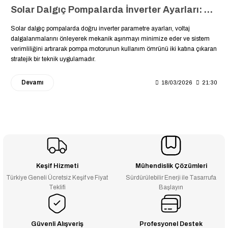
Solar Dalgıç Pompalarda İnverter Ayarları: Pompanızın Ömrünü İki Katına Çıkaracak Parametre Ayarları ⚙️
Solar dalgıç pompalarda doğru inverter parametre ayarları, voltaj
dalgalanmalarını önleyerek mekanik aşınmayı minimize eder ve sistem
verimliliğini artırarak pompa motorunun kullanım ömrünü iki katına çıkaran
stratejik bir teknik uygulamadır.
Devamı
18/03/2026
21:30
Keşif Hizmeti
Mühendislik Çözümleri
Türkiye Geneli Ücretsiz Keşif ve Fiyat
Sürdürülebilir Enerji ile Tasarrufa
Teklifi
Başlayın
Güvenli Alışveriş
Profesyonel Destek