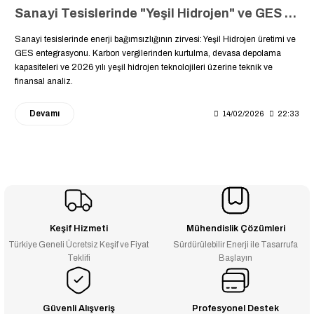
Sanayi Tesislerinde "Yeşil Hidrojen" ve GES İş Birliği: Geleceğin Enerji Depolama Stratejisi
Sanayi tesislerinde enerji bağımsızlığının zirvesi: Yeşil Hidrojen üretimi ve
GES entegrasyonu. Karbon vergilerinden kurtulma, devasa depolama
kapasiteleri ve 2026 yılı yeşil hidrojen teknolojileri üzerine teknik ve
finansal analiz.
Devamı
14/02/2026
22:33
Keşif Hizmeti
Mühendislik Çözümleri
Türkiye Geneli Ücretsiz Keşif ve Fiyat
Sürdürülebilir Enerji ile Tasarrufa
Teklifi
Başlayın
Güvenli Alışveriş
Profesyonel Destek