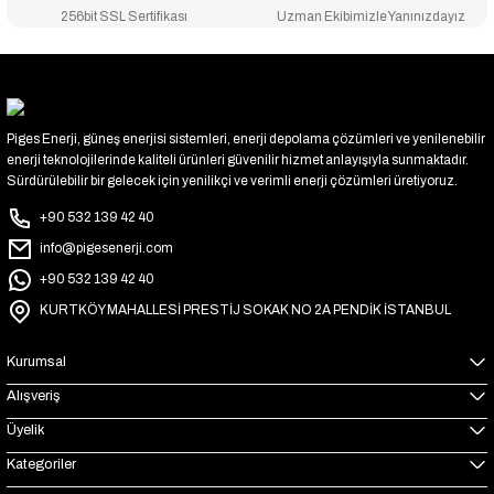
256bit SSL Sertifikası
Uzman Ekibimizle Yanınızdayız
Piges Enerji, güneş enerjisi sistemleri, enerji depolama çözümleri ve yenilenebilir
enerji teknolojilerinde kaliteli ürünleri güvenilir hizmet anlayışıyla sunmaktadır.
Sürdürülebilir bir gelecek için yenilikçi ve verimli enerji çözümleri üretiyoruz.
+90 532 139 42 40
info@pigesenerji.com
+90 532 139 42 40
KURTKÖY MAHALLESİ PRESTİJ SOKAK NO 2A PENDİK İSTANBUL
Kurumsal
Alışveriş
Üyelik
Kategoriler