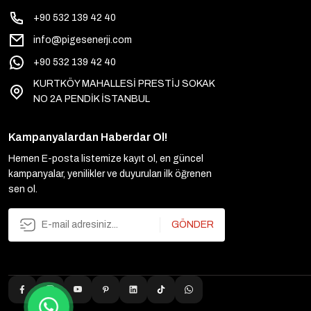
+90 532 139 42 40
info@pigesenerji.com
+90 532 139 42 40
KURTKÖY MAHALLESİ PRESTİJ SOKAK
NO 2A PENDİK İSTANBUL
Kampanyalardan Haberdar Ol!
Hemen E-posta listemize kayıt ol, en güncel
kampanyalar, yenilikler ve duyuruları ilk öğrenen
sen ol.
GÖNDER