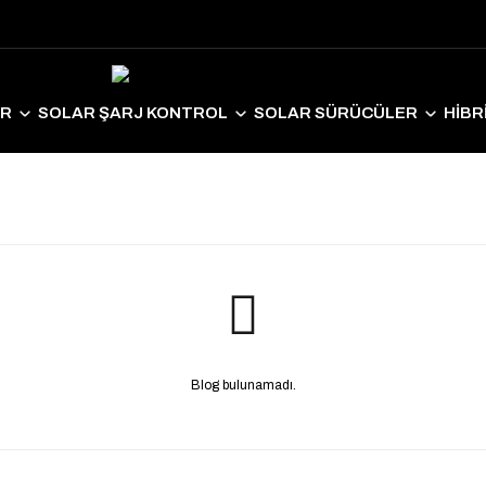
ER
SOLAR ŞARJ KONTROL
SOLAR SÜRÜCÜLER
HİBR
LAR EKİPMANLAR
SOLAR AYDINLATMA
ELEKTRİKLİ ARAÇ S
Blog bulunamadı.