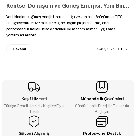
Kentsel Dönüşüm ve Güneş Enerjisi: Yeni Binalarda Zorunlu GES Yönetmeliği ve Uygulama Rehberi
Yeni binalarda güneş enerjisi zorunluluğu ve kentsel dönüşümde GES
entegrasyonu. 2026 yönetmeliğine uygun projelendirme, enerji
performansı kuralları, hibe destekleri ve modern mimari uygulama
yöntemleri rehberi.
Devamı
07/02/2026
16:20
Keşif Hizmeti
Mühendislik Çözümleri
Türkiye Geneli Ücretsiz Keşif ve Fiyat
Sürdürülebilir Enerji ile Tasarrufa
Teklifi
Başlayın
Güvenli Alışveriş
Profesyonel Destek