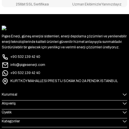
256bit SSL Sertifikası
Uzman Ekibimizle Yanınızdayız
Piges Enerji, güneş enerjisi sistemleri, enerji depolama çözümleri ve yenilenebilir
enerji teknolojilerinde kaliteli ürünleri güvenilir hizmet anlayışıyla sunmaktadır.
Sürdürülebilir bir gelecek için yenilikçi ve verimli enerji çözümleri üretiyoruz.
+90 532 139 42 40
info@pigesenerji.com
+90 532 139 42 40
KURTKÖY MAHALLESİ PRESTİJ SOKAK NO 2A PENDİK İSTANBUL
Kurumsal
Alışveriş
Üyelik
Kategoriler