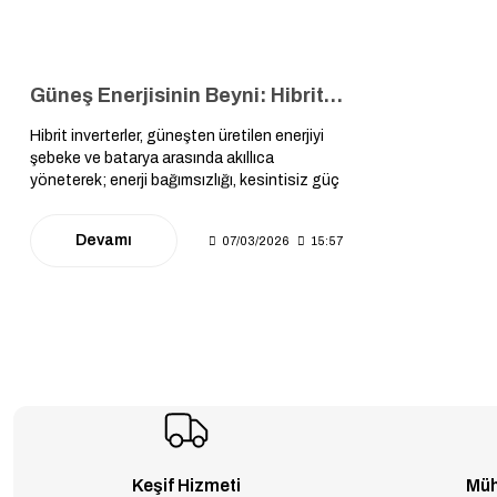
Güneş Enerjisinin Beyni: Hibrit İnverterler ile Şebeke ve Batarya Arasında Akıllı Enerji Yönetimi Rehberi ????⚡
Hibrit inverterler, güneşten üretilen enerjiyi
şebeke ve batarya arasında akıllıca
yöneterek; enerji bağımsızlığı, kesintisiz güç
ve maliyet optimizasyonu sağlayan modern
enerji sistemlerinin en kritik teknolojik
Devamı
07/03/2026
15:57
bileşenidir.
Keşif Hizmeti
Müh