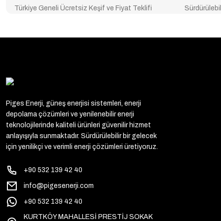
Türkiye Geneli Ücretsiz Keşif ve Fiyat Teklifi
Sürdürülebil
Piges Enerji, güneş enerjisi sistemleri, enerji
depolama çözümleri ve yenilenebilir enerji
teknolojilerinde kaliteli ürünleri güvenilir hizmet
anlayışıyla sunmaktadır. Sürdürülebilir bir gelecek
için yenilikçi ve verimli enerji çözümleri üretiyoruz.
+90 532 139 42 40
info@pigesenerji.com
+90 532 139 42 40
KURTKÖY MAHALLESİ PRESTİJ SOKAK