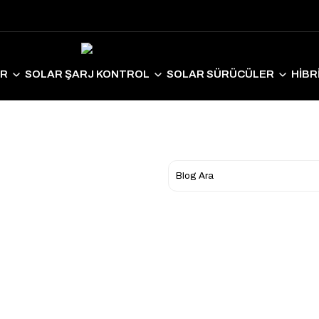
ER
SOLAR ŞARJ KONTROL
SOLAR SÜRÜCÜLER
HİBR
LAR EKİPMANLAR
SOLAR AYDINLATMA
ELEKTRİKLİ ARAÇ S