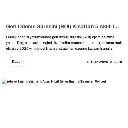
Geri Ödeme Süresini (ROI) Kısaltan 5 Akıllı İpucu: GES Yatırımınız Kendini Daha Hızlı Ödesin
Güneş enerjisi yatırımlarında geri dönüş süresini (ROI) optimize etme
yolları: Doğru kapasite seçimi, öz tüketim oranının artırılması, bakımın mali
etkisi ve 2026 yılı güncel finansal stratejileri üzerine kapsamlı analiz.
Devamı
12/02/2026
22:18