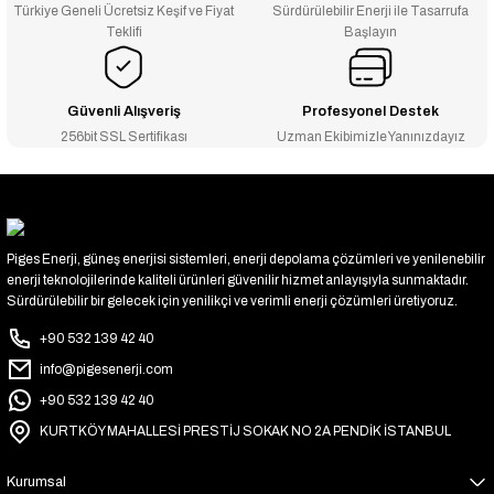
Türkiye Geneli Ücretsiz Keşif ve Fiyat
Sürdürülebilir Enerji ile Tasarrufa
Teklifi
Başlayın
Güvenli Alışveriş
Profesyonel Destek
256bit SSL Sertifikası
Uzman Ekibimizle Yanınızdayız
Piges Enerji, güneş enerjisi sistemleri, enerji depolama çözümleri ve yenilenebilir
enerji teknolojilerinde kaliteli ürünleri güvenilir hizmet anlayışıyla sunmaktadır.
Sürdürülebilir bir gelecek için yenilikçi ve verimli enerji çözümleri üretiyoruz.
+90 532 139 42 40
info@pigesenerji.com
+90 532 139 42 40
KURTKÖY MAHALLESİ PRESTİJ SOKAK NO 2A PENDİK İSTANBUL
Kurumsal