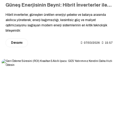
Güneş Enerjisinin Beyni: Hibrit İnverterler ile Şebeke ve Batarya Arasında Akıllı Enerji Yönetimi Rehberi ????⚡
Hibrit inverterler, güneşten üretilen enerjiyi şebeke ve batarya arasında
akıllıca yöneterek; enerji bağımsızlığı, kesintisiz güç ve maliyet
optimizasyonu sağlayan modern enerji sistemlerinin en kritik teknolojik
bileşenidir.
Devamı
07/03/2026
15:57