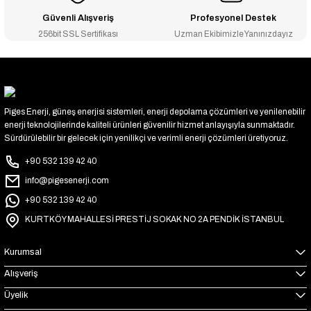
Güvenli Alışveriş
Profesyonel Destek
256bit SSL Sertifikası
Uzman Ekibimizle Yanınızdayız
Piges Enerji, güneş enerjisi sistemleri, enerji depolama çözümleri ve yenilenebilir
enerji teknolojilerinde kaliteli ürünleri güvenilir hizmet anlayışıyla sunmaktadır.
Sürdürülebilir bir gelecek için yenilikçi ve verimli enerji çözümleri üretiyoruz.
+90 532 139 42 40
info@pigesenerji.com
+90 532 139 42 40
KURTKÖY MAHALLESİ PRESTİJ SOKAK NO 2A PENDİK İSTANBUL
Kurumsal
Alışveriş
Üyelik