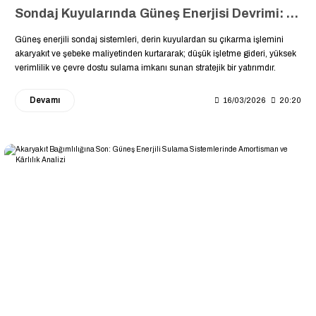
Sondaj Kuyularında Güneş Enerjisi Devrimi: Derin Kuyulardan Düşük Maliyetle Su Çıkarma Stratejileri ☀️
Güneş enerjili sondaj sistemleri, derin kuyulardan su çıkarma işlemini
akaryakıt ve şebeke maliyetinden kurtararak; düşük işletme gideri, yüksek
verimlilik ve çevre dostu sulama imkanı sunan stratejik bir yatırımdır.
Devamı
16/03/2026
20:20