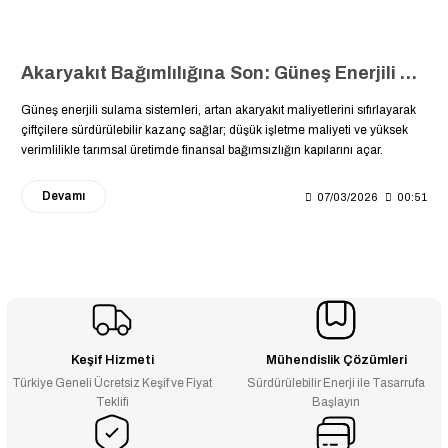
Akaryakıt Bağımlılığına Son: Güneş Enerjili Sulama Sistemlerinde Amortisman ve Kârlılık Analizi
Güneş enerjili sulama sistemleri, artan akaryakıt maliyetlerini sıfırlayarak
çiftçilere sürdürülebilir kazanç sağlar; düşük işletme maliyeti ve yüksek
verimlilikle tarımsal üretimde finansal bağımsızlığın kapılarını açar.
Devamı
07/03/2026
00:51
Keşif Hizmeti
Mühendislik Çözümleri
Türkiye Geneli Ücretsiz Keşif ve Fiyat
Sürdürülebilir Enerji ile Tasarrufa
Teklifi
Başlayın