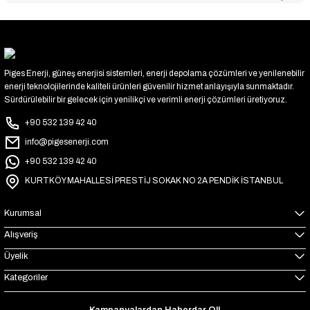
Piges Enerji, güneş enerjisi sistemleri, enerji depolama çözümleri ve yenilenebilir
enerji teknolojilerinde kaliteli ürünleri güvenilir hizmet anlayışıyla sunmaktadır.
Sürdürülebilir bir gelecek için yenilikçi ve verimli enerji çözümleri üretiyoruz.
+90 532 139 42 40
info@pigesenerji.com
+90 532 139 42 40
KURTKÖY MAHALLESİ PRESTİJ SOKAK NO 2A PENDİK İSTANBUL
Kurumsal
Alışveriş
Üyelik
Kategoriler
Kampanyalardan Haberdar Ol!