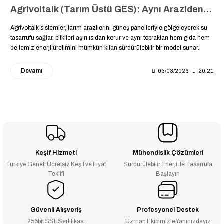
Agrivoltaik (Tarım Üstü GES): Aynı Araziden Hem Mahsul Hem Enerji Hasadı Yapmanın Mühendislik Sırları ????☀️????
Agrivoltaik sistemler, tarım arazilerini güneş panelleriyle gölgeleyerek su
tasarrufu sağlar, bitkileri aşırı ısıdan korur ve aynı topraktan hem gıda hem
de temiz enerji üretimini mümkün kılan sürdürülebilir bir model sunar.
Devamı
03/03/2026
20:21
Keşif Hizmeti
Mühendislik Çözümleri
Türkiye Geneli Ücretsiz Keşif ve Fiyat
Sürdürülebilir Enerji ile Tasarrufa
Teklifi
Başlayın
Güvenli Alışveriş
Profesyonel Destek
256bit SSL Sertifikası
Uzman Ekibimizle Yanınızdayız