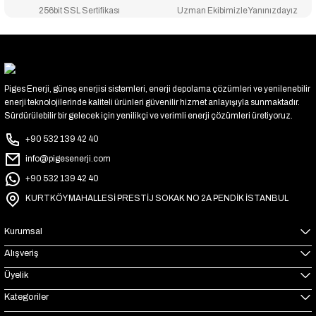
256bit SSL Sertifikası
Uzman Ekibimizle Yanınızdayız
Piges Enerji, güneş enerjisi sistemleri, enerji depolama çözümleri ve yenilenebilir
enerji teknolojilerinde kaliteli ürünleri güvenilir hizmet anlayışıyla sunmaktadır.
Sürdürülebilir bir gelecek için yenilikçi ve verimli enerji çözümleri üretiyoruz.
+90 532 139 42 40
info@pigesenerji.com
+90 532 139 42 40
KURTKÖY MAHALLESİ PRESTİJ SOKAK NO 2A PENDİK İSTANBUL
Kurumsal
Alışveriş
Üyelik
Kategoriler