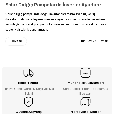
Solar Dalgıç Pompalarda İnverter Ayarları: Pompanızın Ömrünü İki Katına Çıkaracak Parametre Ayarları ⚙️
Solar dalgıç pompalarda doğru inverter parametre ayarları, voltaj
dalgalanmalarını önleyerek mekanik aşınmayı minimize eder ve sistem
verimliliğini artırarak pompa motorunun kullanım ömrünü iki katına çıkaran
stratejik bir teknik uygulamadır.
Devamı
18/03/2026
21:30
Keşif Hizmeti
Mühendislik Çözümleri
Türkiye Geneli Ücretsiz Keşif ve Fiyat
Sürdürülebilir Enerji ile Tasarrufa
Teklifi
Başlayın
Güvenli Alışveriş
Profesyonel Destek