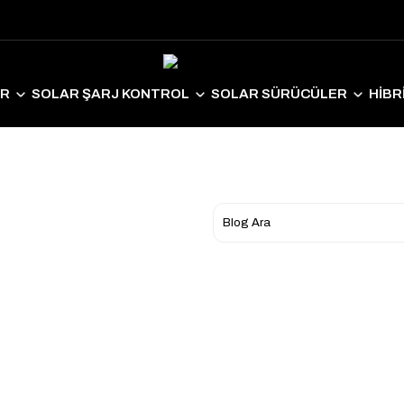
ER
SOLAR ŞARJ KONTROL
SOLAR SÜRÜCÜLER
HİBR
LAR EKİPMANLAR
SOLAR AYDINLATMA
ELEKTRİKLİ ARAÇ S