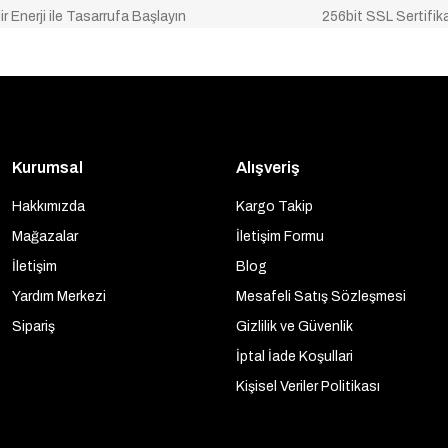
ir Enerji ile Tasarrufa Başlayın
256bit SSL Sertifik
Kurumsal
Alışveriş
Hakkımızda
Kargo Takip
Mağazalar
İletişim Formu
İletişim
Blog
Yardım Merkezi
Mesafeli Satış Sözleşmesi
Sipariş
Gizlilik ve Güvenlik
İptal İade Koşullari
Kişisel Veriler Politikası