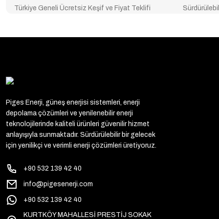
Türkiye Geneli Ücretsiz Keşif ve Fiyat Teklifi
Sürdürülebil
Piges Enerji, güneş enerjisi sistemleri, enerji
depolama çözümleri ve yenilenebilir enerji
teknolojilerinde kaliteli ürünleri güvenilir hizmet
anlayışıyla sunmaktadır. Sürdürülebilir bir gelecek
için yenilikçi ve verimli enerji çözümleri üretiyoruz.
+90 532 139 42 40
info@pigesenerji.com
+90 532 139 42 40
KURTKÖY MAHALLESİ PRESTİJ SOKAK