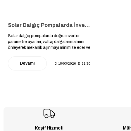
Solar Dalgıç Pompalarda İnverter Ayarları: Pompanızın Ömrünü İki Katına Çıkaracak Parametre Ayarları ⚙️
Solar dalgıç pompalarda doğru inverter
parametre ayarları, voltaj dalgalanmalarını
önleyerek mekanik aşınmayı minimize eder ve
sistem verimliliğini artırarak pompa
motorunun kullanım ömrünü iki katına
Devamı
18/03/2026
21:30
çıkaran stratejik bir teknik uygulamadır.
Keşif Hizmeti
Müh