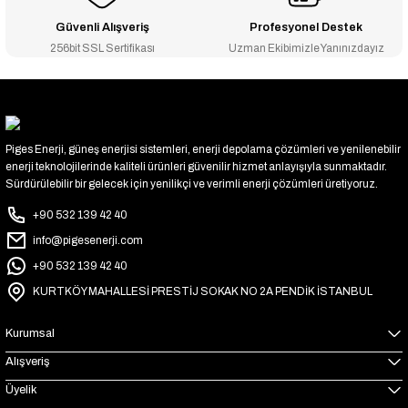
Güvenli Alışveriş
Profesyonel Destek
256bit SSL Sertifikası
Uzman Ekibimizle Yanınızdayız
Piges Enerji, güneş enerjisi sistemleri, enerji depolama çözümleri ve yenilenebilir
enerji teknolojilerinde kaliteli ürünleri güvenilir hizmet anlayışıyla sunmaktadır.
Sürdürülebilir bir gelecek için yenilikçi ve verimli enerji çözümleri üretiyoruz.
+90 532 139 42 40
info@pigesenerji.com
+90 532 139 42 40
KURTKÖY MAHALLESİ PRESTİJ SOKAK NO 2A PENDİK İSTANBUL
Kurumsal
Alışveriş
Üyelik