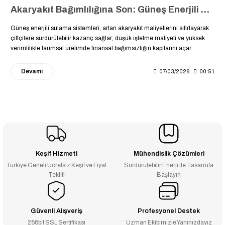
Akaryakıt Bağımlılığına Son: Güneş Enerjili Sulama Sistemlerinde Amortisman ve Kârlılık Analizi
Güneş enerjili sulama sistemleri, artan akaryakıt maliyetlerini sıfırlayarak
çiftçilere sürdürülebilir kazanç sağlar; düşük işletme maliyeti ve yüksek
verimlilikle tarımsal üretimde finansal bağımsızlığın kapılarını açar.
Devamı
07/03/2026
00:51
Keşif Hizmeti
Mühendislik Çözümleri
Türkiye Geneli Ücretsiz Keşif ve Fiyat
Sürdürülebilir Enerji ile Tasarrufa
Teklifi
Başlayın
Güvenli Alışveriş
Profesyonel Destek
256bit SSL Sertifikası
Uzman Ekibimizle Yanınızdayız