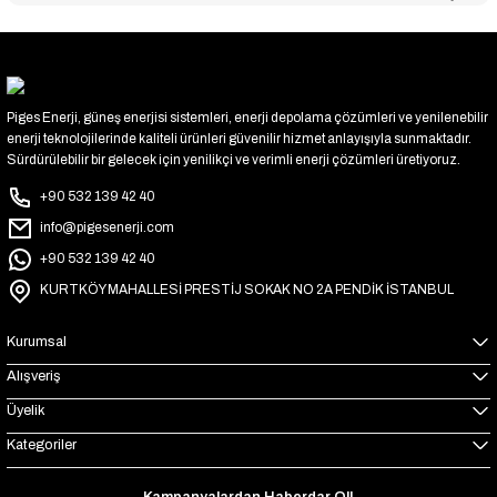
Piges Enerji, güneş enerjisi sistemleri, enerji depolama çözümleri ve yenilenebilir
enerji teknolojilerinde kaliteli ürünleri güvenilir hizmet anlayışıyla sunmaktadır.
Sürdürülebilir bir gelecek için yenilikçi ve verimli enerji çözümleri üretiyoruz.
+90 532 139 42 40
info@pigesenerji.com
+90 532 139 42 40
KURTKÖY MAHALLESİ PRESTİJ SOKAK NO 2A PENDİK İSTANBUL
Kurumsal
Alışveriş
Üyelik
Kategoriler
Kampanyalardan Haberdar Ol!