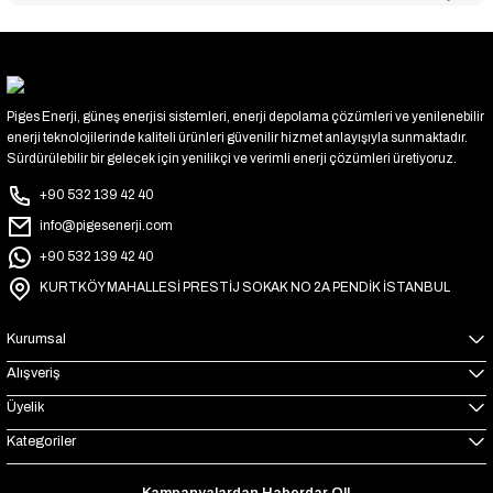
Piges Enerji, güneş enerjisi sistemleri, enerji depolama çözümleri ve yenilenebilir
enerji teknolojilerinde kaliteli ürünleri güvenilir hizmet anlayışıyla sunmaktadır.
Sürdürülebilir bir gelecek için yenilikçi ve verimli enerji çözümleri üretiyoruz.
+90 532 139 42 40
info@pigesenerji.com
+90 532 139 42 40
KURTKÖY MAHALLESİ PRESTİJ SOKAK NO 2A PENDİK İSTANBUL
Kurumsal
Alışveriş
Üyelik
Kategoriler
Kampanyalardan Haberdar Ol!