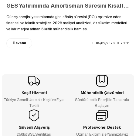
GES Yatırımında Amortisman Süresini Kısaltan 5 Strateji: ROI Analizi ve Kar Marjı
Güneş enerjisi yatırımlarında geri dönüş süresini (ROI) optimize eden
finansal ve teknik stratejiler. 2026 maliyet analizleri, öz tüketim modelleri
ve kâr marjını artıran 5 kritik mühendislik hamlesi.
Devamı
05/02/2026
23:31
Keşif Hizmeti
Mühendislik Çözümleri
Türkiye Geneli Ücretsiz Keşif ve Fiyat
Sürdürülebilir Enerji ile Tasarrufa
Teklifi
Başlayın
Güvenli Alışveriş
Profesyonel Destek
256bit SSL Sertifikası
Uzman Ekibimizle Yanınızdayız