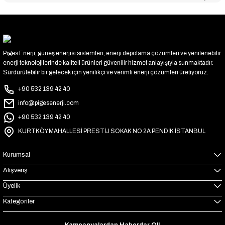
Piges Enerji, güneş enerjisi sistemleri, enerji depolama çözümleri ve yenilenebilir
enerji teknolojilerinde kaliteli ürünleri güvenilir hizmet anlayışıyla sunmaktadır.
Sürdürülebilir bir gelecek için yenilikçi ve verimli enerji çözümleri üretiyoruz.
+90 532 139 42 40
info@pigesenerji.com
+90 532 139 42 40
KURTKÖY MAHALLESİ PRESTİJ SOKAK NO 2A PENDİK İSTANBUL
Kurumsal
Alışveriş
Üyelik
Kategoriler
Kampanyalardan Haberdar Ol!