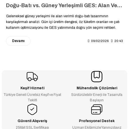
Doğu-Batı vs. Güney Yerleşimli GES: Alan Verimliliği ve Gün İçi Üretim Dengesi Analizi
Geleneksel güney yerleşimi ile alan verimli doğu-batı tasarımının
karşılaştırmalı analizi. Gün içi üretim dengesi, öz tüketim oranları ve çatı
kullanım optimizasyonu ile GES yatırımında doğru yön seçimi rehberi.
Devamı
09/02/2026
20:43
Keşif Hizmeti
Mühendislik Çözümleri
Türkiye Geneli Ücretsiz Keşif ve Fiyat
Sürdürülebilir Enerji ile Tasarrufa
Teklifi
Başlayın
Güvenli Alışveriş
Profesyonel Destek
256bit SSL Sertifikası
Uzman Ekibimizle Yanınızdayız