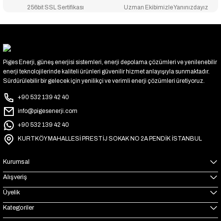
256bit SSL Sertifikası
Uzman Ekibimizle Yanınızdayız
Piges Enerji, güneş enerjisi sistemleri, enerji depolama çözümleri ve yenilenebilir
enerji teknolojilerinde kaliteli ürünleri güvenilir hizmet anlayışıyla sunmaktadır.
Sürdürülebilir bir gelecek için yenilikçi ve verimli enerji çözümleri üretiyoruz.
+90 532 139 42 40
info@pigesenerji.com
+90 532 139 42 40
KURTKÖY MAHALLESİ PRESTİJ SOKAK NO 2A PENDİK İSTANBUL
Kurumsal
Alışveriş
Üyelik
Kategoriler