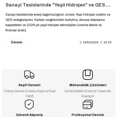
Sanayi Tesislerinde "Yeşil Hidrojen" ve GES İş Birliği: Geleceğin Enerji Depolama Stratejisi
Sanayi tesislerinde enerji bağımsızlığının zirvesi: Yeşil Hidrojen üretimi ve
GES entegrasyonu. Karbon vergilerinden kurtulma, devasa depolama
kapasiteleri ve 2026 yılı yeşil hidrojen teknolojileri üzerine teknik ve
finansal analiz.
Devamı
14/02/2026
22:33
Keşif Hizmeti
Mühendislik Çözümleri
Türkiye Geneli Ücretsiz Keşif ve Fiyat
Sürdürülebilir Enerji ile Tasarrufa
Teklifi
Başlayın
Güvenli Alışveriş
Profesyonel Destek