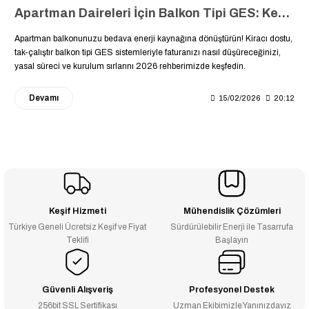
Apartman Daireleri İçin Balkon Tipi GES: Kendi Elektriğini Üretmeye Balkondan Başla
Apartman balkonunuzu bedava enerji kaynağına dönüştürün! Kiracı dostu,
tak-çalıştır balkon tipi GES sistemleriyle faturanızı nasıl düşüreceğinizi,
yasal süreci ve kurulum sırlarını 2026 rehberimizde keşfedin.
Devamı
15/02/2026
20:12
Keşif Hizmeti
Mühendislik Çözümleri
Türkiye Geneli Ücretsiz Keşif ve Fiyat
Sürdürülebilir Enerji ile Tasarrufa
Teklifi
Başlayın
Güvenli Alışveriş
Profesyonel Destek
256bit SSL Sertifikası
Uzman Ekibimizle Yanınızdayız