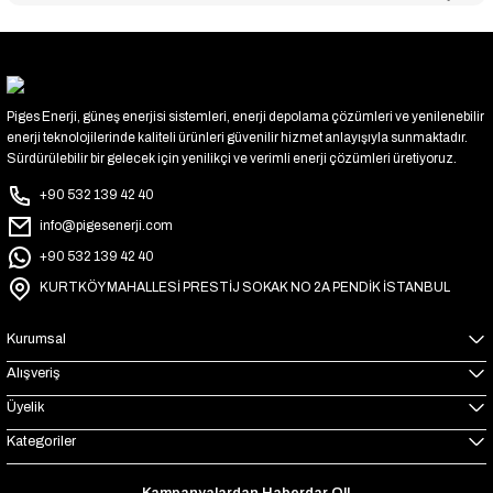
Piges Enerji, güneş enerjisi sistemleri, enerji depolama çözümleri ve yenilenebilir
enerji teknolojilerinde kaliteli ürünleri güvenilir hizmet anlayışıyla sunmaktadır.
Sürdürülebilir bir gelecek için yenilikçi ve verimli enerji çözümleri üretiyoruz.
+90 532 139 42 40
info@pigesenerji.com
+90 532 139 42 40
KURTKÖY MAHALLESİ PRESTİJ SOKAK NO 2A PENDİK İSTANBUL
Kurumsal
Alışveriş
Üyelik
Kategoriler
Kampanyalardan Haberdar Ol!