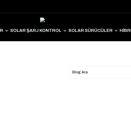
ER
SOLAR ŞARJ KONTROL
SOLAR SÜRÜCÜLER
HİBR
LAR EKİPMANLAR
SOLAR AYDINLATMA
ELEKTRİKLİ ARAÇ S