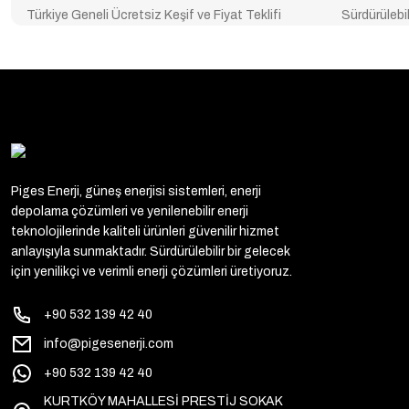
Türkiye Geneli Ücretsiz Keşif ve Fiyat Teklifi
Sürdürülebil
Piges Enerji, güneş enerjisi sistemleri, enerji
depolama çözümleri ve yenilenebilir enerji
teknolojilerinde kaliteli ürünleri güvenilir hizmet
anlayışıyla sunmaktadır. Sürdürülebilir bir gelecek
için yenilikçi ve verimli enerji çözümleri üretiyoruz.
+90 532 139 42 40
info@pigesenerji.com
+90 532 139 42 40
KURTKÖY MAHALLESİ PRESTİJ SOKAK