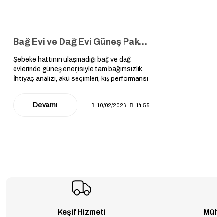
Bağ Evi ve Dağ Evi Güneş Paketi: Şebekeden Uzak, Konforun Tam Ortasında
Şebeke hattının ulaşmadığı bağ ve dağ
evlerinde güneş enerjisiyle tam bağımsızlık.
İhtiyaç analizi, akü seçimleri, kış performansı
ve off-grid sistemlerin kurulumuna dair
kapsamlı mühendislik rehberi.
Devamı
10/02/2026
14:55
Keşif Hizmeti
Müh