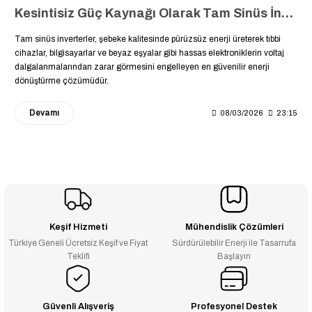
Kesintisiz Güç Kaynağı Olarak Tam Sinüs İnverterler: Hassas Elektronik Cihazlarınızı Dalgalanmalardan Koruyun ????️????
Tam sinüs inverterler, şebeke kalitesinde pürüzsüz enerji üreterek tıbbi
cihazlar, bilgisayarlar ve beyaz eşyalar gibi hassas elektroniklerin voltaj
dalgalanmalarından zarar görmesini engelleyen en güvenilir enerji
dönüştürme çözümüdür.
Devamı
08/03/2026
23:15
Keşif Hizmeti
Mühendislik Çözümleri
Türkiye Geneli Ücretsiz Keşif ve Fiyat
Sürdürülebilir Enerji ile Tasarrufa
Teklifi
Başlayın
Güvenli Alışveriş
Profesyonel Destek