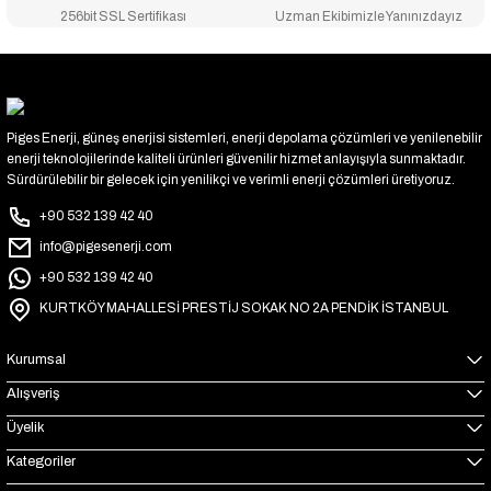
256bit SSL Sertifikası
Uzman Ekibimizle Yanınızdayız
Piges Enerji, güneş enerjisi sistemleri, enerji depolama çözümleri ve yenilenebilir
enerji teknolojilerinde kaliteli ürünleri güvenilir hizmet anlayışıyla sunmaktadır.
Sürdürülebilir bir gelecek için yenilikçi ve verimli enerji çözümleri üretiyoruz.
+90 532 139 42 40
info@pigesenerji.com
+90 532 139 42 40
KURTKÖY MAHALLESİ PRESTİJ SOKAK NO 2A PENDİK İSTANBUL
Kurumsal
Alışveriş
Üyelik
Kategoriler