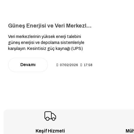
Güneş Enerjisi ve Veri Merkezleri (Data Centers): Kesintisiz Enerji, Karbon Ayak İzi Yönetimi ve Yeşil Dijital Gelecek
Veri merkezlerinin yüksek enerji talebini
güneş enerjisi ve depolama sistemleriyle
karşılayın. Kesintisiz güç kaynağı (UPS)
entegrasyonu, karbon ayak izi yönetimi ve
sürdürülebilir dijital altyapı mühendisliği
Devamı
07/02/2026
17:58
rehberi.
Keşif Hizmeti
Müh