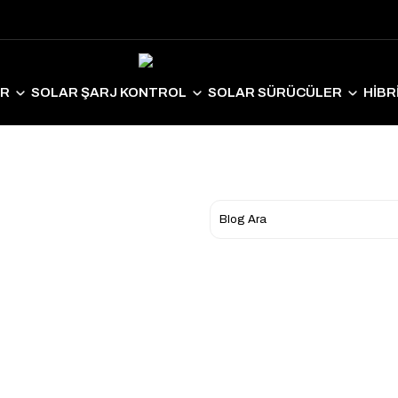
ER
SOLAR ŞARJ KONTROL
SOLAR SÜRÜCÜLER
HİBR
LAR EKİPMANLAR
SOLAR AYDINLATMA
ELEKTRİKLİ ARAÇ S