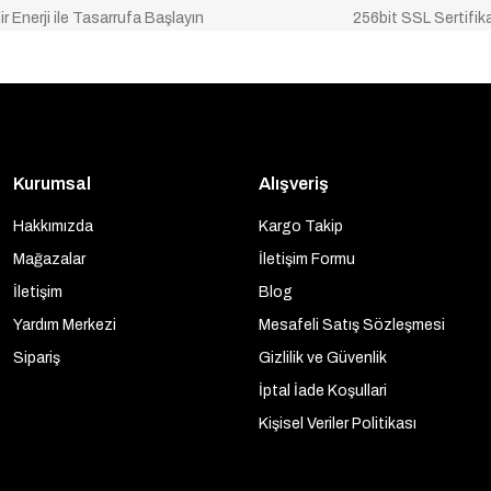
ir Enerji ile Tasarrufa Başlayın
256bit SSL Sertifik
Kurumsal
Alışveriş
Hakkımızda
Kargo Takip
Mağazalar
İletişim Formu
İletişim
Blog
Yardım Merkezi
Mesafeli Satış Sözleşmesi
Sipariş
Gizlilik ve Güvenlik
İptal İade Koşullari
Kişisel Veriler Politikası