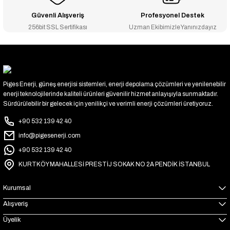
Güvenli Alışveriş
Profesyonel Destek
256bit SSL Sertifikası
Uzman Ekibimizle Yanınızdayız
Piges Enerji, güneş enerjisi sistemleri, enerji depolama çözümleri ve yenilenebilir
enerji teknolojilerinde kaliteli ürünleri güvenilir hizmet anlayışıyla sunmaktadır.
Sürdürülebilir bir gelecek için yenilikçi ve verimli enerji çözümleri üretiyoruz.
+90 532 139 42 40
info@pigesenerji.com
+90 532 139 42 40
KURTKÖY MAHALLESİ PRESTİJ SOKAK NO 2A PENDİK İSTANBUL
Kurumsal
Alışveriş
Üyelik