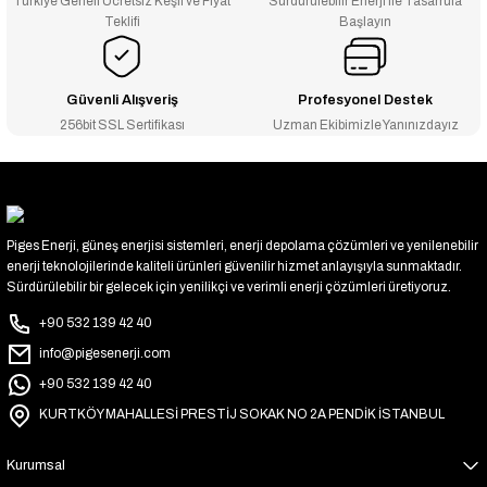
Türkiye Geneli Ücretsiz Keşif ve Fiyat
Sürdürülebilir Enerji ile Tasarrufa
Teklifi
Başlayın
Güvenli Alışveriş
Profesyonel Destek
256bit SSL Sertifikası
Uzman Ekibimizle Yanınızdayız
Piges Enerji, güneş enerjisi sistemleri, enerji depolama çözümleri ve yenilenebilir
enerji teknolojilerinde kaliteli ürünleri güvenilir hizmet anlayışıyla sunmaktadır.
Sürdürülebilir bir gelecek için yenilikçi ve verimli enerji çözümleri üretiyoruz.
+90 532 139 42 40
info@pigesenerji.com
+90 532 139 42 40
KURTKÖY MAHALLESİ PRESTİJ SOKAK NO 2A PENDİK İSTANBUL
Kurumsal