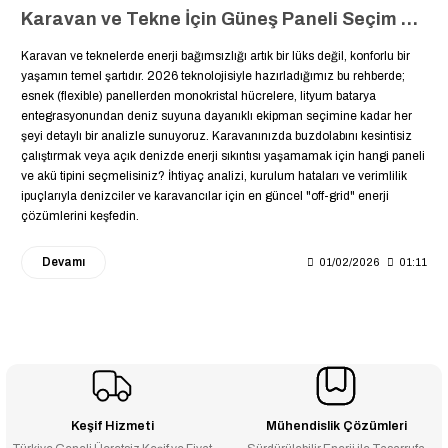
Karavan ve Tekne İçin Güneş Paneli Seçim Rehberi: Enerji Özgürlüğü İçin Tam Kapsamlı Analiz
Karavan ve teknelerde enerji bağımsızlığı artık bir lüks değil, konforlu bir
yaşamın temel şartıdır. 2026 teknolojisiyle hazırladığımız bu rehberde;
esnek (flexible) panellerden monokristal hücrelere, lityum batarya
entegrasyonundan deniz suyuna dayanıklı ekipman seçimine kadar her
şeyi detaylı bir analizle sunuyoruz. Karavanınızda buzdolabını kesintisiz
çalıştırmak veya açık denizde enerji sıkıntısı yaşamamak için hangi paneli
ve akü tipini seçmelisiniz? İhtiyaç analizi, kurulum hataları ve verimlilik
ipuçlarıyla denizciler ve karavancılar için en güncel "off-grid" enerji
çözümlerini keşfedin.
Devamı
01/02/2026
01:11
Keşif Hizmeti
Mühendislik Çözümleri