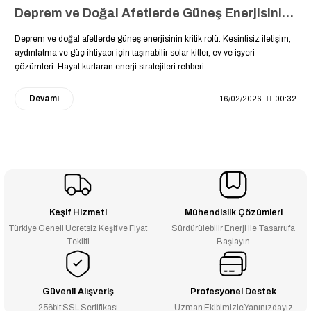
Deprem ve Doğal Afetlerde Güneş Enerjisinin Önemi: Kesintisiz Enerji Hayat Kurtarır
Deprem ve doğal afetlerde güneş enerjisinin kritik rolü: Kesintisiz iletişim,
aydınlatma ve güç ihtiyacı için taşınabilir solar kitler, ev ve işyeri
çözümleri. Hayat kurtaran enerji stratejileri rehberi.
Devamı
16/02/2026
00:32
Keşif Hizmeti
Mühendislik Çözümleri
Türkiye Geneli Ücretsiz Keşif ve Fiyat
Sürdürülebilir Enerji ile Tasarrufa
Teklifi
Başlayın
Güvenli Alışveriş
Profesyonel Destek
256bit SSL Sertifikası
Uzman Ekibimizle Yanınızdayız