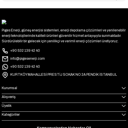
Piges Enerji, güneş enerjisi sistemleri, enerji depolama çözümleri ve yenilenebilir
enerji teknolojilerinde kaliteli ürünleri güvenilir hizmet anlayışıyla sunmaktadır.
Sürdürülebilir bir gelecek için yenilikçi ve verimli enerji çözümleri üretiyoruz.
+90 532 139 42 40
info@pigesenerji.com
+90 532 139 42 40
KURTKÖY MAHALLESİ PRESTİJ SOKAK NO 2A PENDİK İSTANBUL
Kurumsal
Alışveriş
Üyelik
Kategoriler
Kampanyalardan Haberdar Ol!