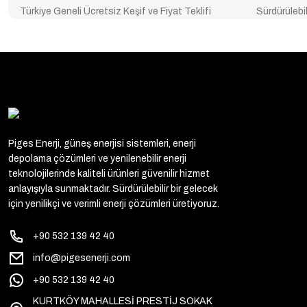
Türkiye Geneli Ücretsiz Keşif ve Fiyat Teklifi
Sürdürülebil
Piges Enerji, güneş enerjisi sistemleri, enerji
depolama çözümleri ve yenilenebilir enerji
teknolojilerinde kaliteli ürünleri güvenilir hizmet
anlayışıyla sunmaktadır. Sürdürülebilir bir gelecek
için yenilikçi ve verimli enerji çözümleri üretiyoruz.
+90 532 139 42 40
info@pigesenerji.com
+90 532 139 42 40
KURTKÖY MAHALLESİ PRESTİJ SOKAK