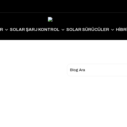
ER
SOLAR ŞARJ KONTROL
SOLAR SÜRÜCÜLER
HİBR
LAR EKİPMANLAR
SOLAR AYDINLATMA
ELEKTRİKLİ ARAÇ S