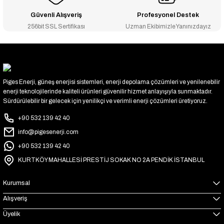
Güvenli Alışveriş
Profesyonel Destek
256bit SSL Sertifikası
Uzman Ekibimizle Yanınızdayız
Piges Enerji, güneş enerjisi sistemleri, enerji depolama çözümleri ve yenilenebilir
enerji teknolojilerinde kaliteli ürünleri güvenilir hizmet anlayışıyla sunmaktadır.
Sürdürülebilir bir gelecek için yenilikçi ve verimli enerji çözümleri üretiyoruz.
+90 532 139 42 40
info@pigesenerji.com
+90 532 139 42 40
KURTKÖY MAHALLESİ PRESTİJ SOKAK NO 2A PENDİK İSTANBUL
Kurumsal
Alışveriş
Üyelik