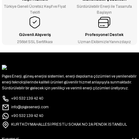
Türkiye Geneli Ücretsiz Keşif ve Fiyat
Sürdürülebilir Enerji ile Tasarrufa
Teklifi
Başlayın
Güvenli Alışveriş
Profesyonel Destek
256bit SSL Sertifikası
Uzman Ekibimizle Yanınızdayız
Piges Enerji, güneş enerjisi sistemleri, enerji depolama çözümleri ve yenilenebilir
enerji teknolojilerinde kaliteli ürünleri güvenilir hizmet anlayışıyla sunmaktadır.
Sürdürülebilir bir gelecek için yenilikçi ve verimli enerji çözümleri üretiyoruz.
+90 532 139 42 40
info@pigesenerji.com
+90 532 139 42 40
KURTKÖY MAHALLESİ PRESTİJ SOKAK NO 2A PENDİK İSTANBUL
Kurumsal