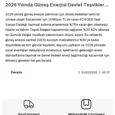
2026 Yılında Güneş Enerjisi Devlet Teşvikleri ve Vergi Muafiyetleri
2026 yılında güneş enerjisi yatırımları için devlet destekleri tarihi bir
zirveye ulaştı! Sanayiciler için 14 Milyon TL’ye varan KOSGEB Yeşil
Sanayi Desteği, tarımsal sulama projelerinde %75’e varan geri ödemesiz
hibeler ve Yatırım Teşvik Belgesi kapsamında sağlanan %20 KDV istisnası
ile Gümrük Vergisi muafiyeti yatırımcıların önünü açıyor. Bu rehberde,
güneş enerjisi santrali (GES) kurulum maliyetlerinizi %50'ye kadar
düşürebilecek tüm güncel teşvikleri, başvuru şartlarını ve 2026 yılındaki
yasal avantajları detaylarıyla inceliyoruz. İşletmenizi geleceğin enerji
standartlarına taşımak ve devlet destekli enerji bağımsızlığı kazanmak için
bilmeniz gereken her şey burada.
Devamı
01/02/2026
00:37
Keşif Hizmeti
Mühendislik Çözümleri