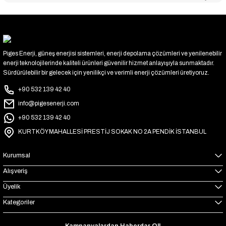
Piges Enerji, güneş enerjisi sistemleri, enerji depolama çözümleri ve yenilenebilir
enerji teknolojilerinde kaliteli ürünleri güvenilir hizmet anlayışıyla sunmaktadır.
Sürdürülebilir bir gelecek için yenilikçi ve verimli enerji çözümleri üretiyoruz.
+90 532 139 42 40
info@pigesenerji.com
+90 532 139 42 40
KURTKÖY MAHALLESİ PRESTİJ SOKAK NO 2A PENDİK İSTANBUL
Kurumsal
Alışveriş
Üyelik
Kategoriler
Kampanyalardan Haberdar Ol!