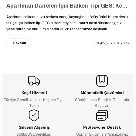
Apartman Daireleri İçin Balkon Tipi GES: Kendi Elektriğini Üretmeye Balkondan Başla
Apartman balkonunuzu bedava enerji kaynağına dönüştürün! Kiracı dostu,
tak-çalıştır balkon tipi GES sistemleriyle faturanızı nasıl düşüreceğinizi,
yasal süreci ve kurulum sırlarını 2026 rehberimizde keşfedin.
Devamı
15/02/2026
20:12
Keşif Hizmeti
Mühendislik Çözümleri
Türkiye Geneli Ücretsiz Keşif ve Fiyat
Sürdürülebilir Enerji ile Tasarrufa
Teklifi
Başlayın
Güvenli Alışveriş
Profesyonel Destek
256bit SSL Sertifikası
Uzman Ekibimizle Yanınızdayız