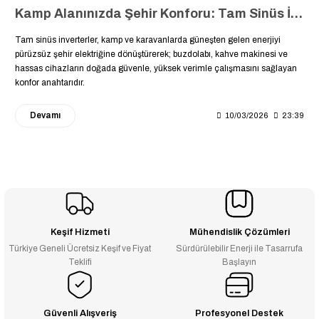
Kamp Alanınızda Şehir Konforu: Tam Sinüs İnverterler ile Doğada Buzdolabı ve Kahve Makinesi Keyfi ☕❄️⛺
Tam sinüs inverterler, kamp ve karavanlarda güneşten gelen enerjiyi
pürüzsüz şehir elektriğine dönüştürerek; buzdolabı, kahve makinesi ve
hassas cihazların doğada güvenle, yüksek verimle çalışmasını sağlayan
konfor anahtarıdır.
Devamı
10/03/2026
23:39
Keşif Hizmeti
Mühendislik Çözümleri
Türkiye Geneli Ücretsiz Keşif ve Fiyat
Sürdürülebilir Enerji ile Tasarrufa
Teklifi
Başlayın
Güvenli Alışveriş
Profesyonel Destek