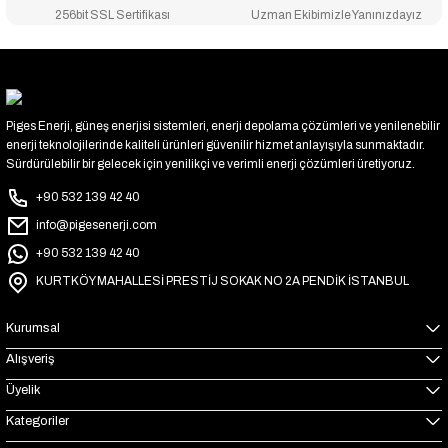
256bit SSL Sertifikası
Uzman Ekibimizle Yanınızdayız
Piges Enerji, güneş enerjisi sistemleri, enerji depolama çözümleri ve yenilenebilir
enerji teknolojilerinde kaliteli ürünleri güvenilir hizmet anlayışıyla sunmaktadır.
Sürdürülebilir bir gelecek için yenilikçi ve verimli enerji çözümleri üretiyoruz.
+90 532 139 42 40
info@pigesenerji.com
+90 532 139 42 40
KURTKÖY MAHALLESİ PRESTİJ SOKAK NO 2A PENDİK İSTANBUL
Kurumsal
Alışveriş
Üyelik
Kategoriler