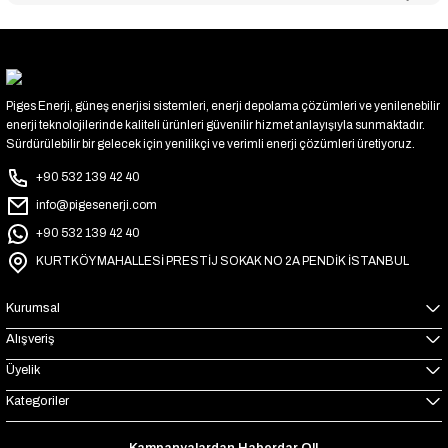
Piges Enerji, güneş enerjisi sistemleri, enerji depolama çözümleri ve yenilenebilir
enerji teknolojilerinde kaliteli ürünleri güvenilir hizmet anlayışıyla sunmaktadır.
Sürdürülebilir bir gelecek için yenilikçi ve verimli enerji çözümleri üretiyoruz.
+90 532 139 42 40
info@pigesenerji.com
+90 532 139 42 40
KURTKÖY MAHALLESİ PRESTİJ SOKAK NO 2A PENDİK İSTANBUL
Kurumsal
Alışveriş
Üyelik
Kategoriler
Kampanyalardan Haberdar Ol!