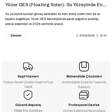
Yüzer GES (Floating Solar): Su Yüzeyinde Enerji Devrimi ve Buharlaşmayı Önleyen Mühendislik Çözümleri
Su yüzeyine kurulan güneş santralleri ile hem enerji üretin hem de su
kaybını engelleyin. Yüzer GES teknolojisinde panel soğutma avantajı,
ankraj sistemleri ve 2026 verimlilik analizi.
Devamı
07/02/2026
15:51
Keşif Hizmeti
Mühendislik Çözümleri
Türkiye Geneli Ücretsiz Keşif ve Fiyat
Sürdürülebilir Enerji ile Tasarrufa
Teklifi
Başlayın
Güvenli Alışveriş
Profesyonel Destek
256bit SSL Sertifikası
Uzman Ekibimizle Yanınızdayız