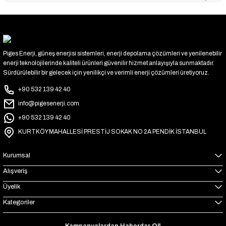
Piges Enerji, güneş enerjisi sistemleri, enerji depolama çözümleri ve yenilenebilir
enerji teknolojilerinde kaliteli ürünleri güvenilir hizmet anlayışıyla sunmaktadır.
Sürdürülebilir bir gelecek için yenilikçi ve verimli enerji çözümleri üretiyoruz.
+90 532 139 42 40
info@pigesenerji.com
+90 532 139 42 40
KURTKÖY MAHALLESİ PRESTİJ SOKAK NO 2A PENDİK İSTANBUL
Kurumsal
Alışveriş
Üyelik
Kategoriler
Kampanyalardan Haberdar Ol!