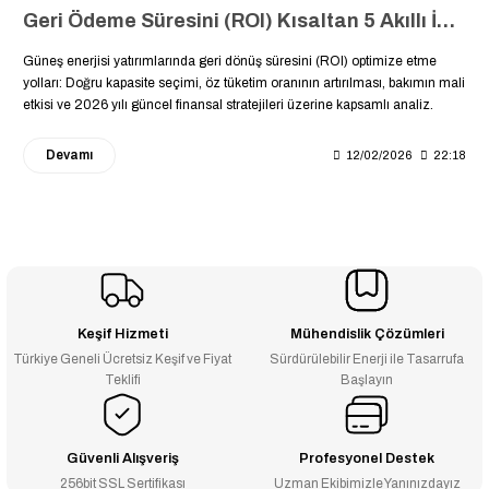
Geri Ödeme Süresini (ROI) Kısaltan 5 Akıllı İpucu: GES Yatırımınız Kendini Daha Hızlı Ödesin
Güneş enerjisi yatırımlarında geri dönüş süresini (ROI) optimize etme
yolları: Doğru kapasite seçimi, öz tüketim oranının artırılması, bakımın mali
etkisi ve 2026 yılı güncel finansal stratejileri üzerine kapsamlı analiz.
Devamı
12/02/2026
22:18
Keşif Hizmeti
Mühendislik Çözümleri
Türkiye Geneli Ücretsiz Keşif ve Fiyat
Sürdürülebilir Enerji ile Tasarrufa
Teklifi
Başlayın
Güvenli Alışveriş
Profesyonel Destek
256bit SSL Sertifikası
Uzman Ekibimizle Yanınızdayız