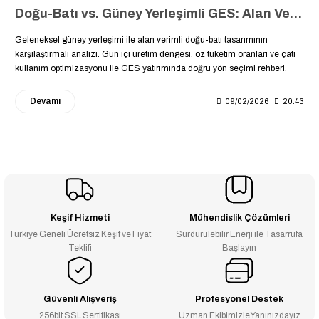
Doğu-Batı vs. Güney Yerleşimli GES: Alan Verimliliği ve Gün İçi Üretim Dengesi Analizi
Geleneksel güney yerleşimi ile alan verimli doğu-batı tasarımının
karşılaştırmalı analizi. Gün içi üretim dengesi, öz tüketim oranları ve çatı
kullanım optimizasyonu ile GES yatırımında doğru yön seçimi rehberi.
Devamı
09/02/2026
20:43
Keşif Hizmeti
Mühendislik Çözümleri
Türkiye Geneli Ücretsiz Keşif ve Fiyat
Sürdürülebilir Enerji ile Tasarrufa
Teklifi
Başlayın
Güvenli Alışveriş
Profesyonel Destek
256bit SSL Sertifikası
Uzman Ekibimizle Yanınızdayız