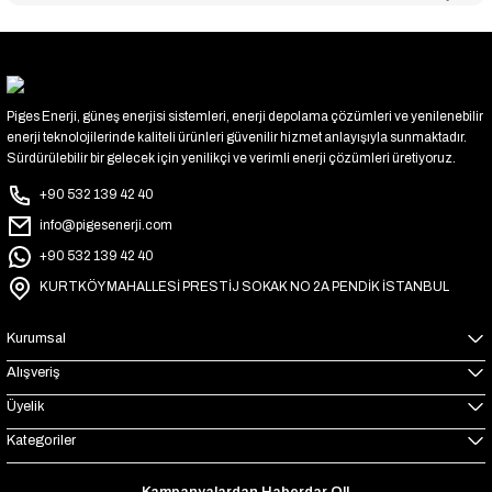
Piges Enerji, güneş enerjisi sistemleri, enerji depolama çözümleri ve yenilenebilir
enerji teknolojilerinde kaliteli ürünleri güvenilir hizmet anlayışıyla sunmaktadır.
Sürdürülebilir bir gelecek için yenilikçi ve verimli enerji çözümleri üretiyoruz.
+90 532 139 42 40
info@pigesenerji.com
+90 532 139 42 40
KURTKÖY MAHALLESİ PRESTİJ SOKAK NO 2A PENDİK İSTANBUL
Kurumsal
Alışveriş
Üyelik
Kategoriler
Kampanyalardan Haberdar Ol!