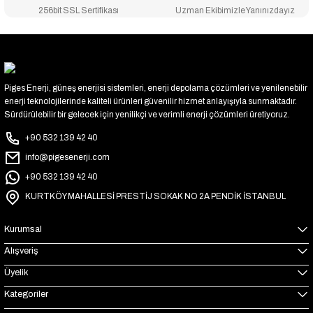
256bit SSL Sertifikası
Uzman Ekibimizle Yanınızdayız
Piges Enerji, güneş enerjisi sistemleri, enerji depolama çözümleri ve yenilenebilir
enerji teknolojilerinde kaliteli ürünleri güvenilir hizmet anlayışıyla sunmaktadır.
Sürdürülebilir bir gelecek için yenilikçi ve verimli enerji çözümleri üretiyoruz.
+90 532 139 42 40
info@pigesenerji.com
+90 532 139 42 40
KURTKÖY MAHALLESİ PRESTİJ SOKAK NO 2A PENDİK İSTANBUL
Kurumsal
Alışveriş
Üyelik
Kategoriler