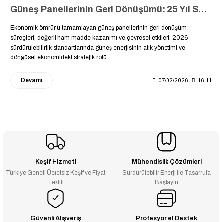
Güneş Panellerinin Geri Dönüşümü: 25 Yıl Sonra Ne Olacak? Sürdürülebilir Atık Yönetimi ve Döngüsel Ekonomi Rehberi
Ekonomik ömrünü tamamlayan güneş panellerinin geri dönüşüm
süreçleri, değerli ham madde kazanımı ve çevresel etkileri. 2026
sürdürülebilirlik standartlarında güneş enerjisinin atık yönetimi ve
döngüsel ekonomideki stratejik rolü.
Devamı
07/02/2026
16:11
Keşif Hizmeti
Mühendislik Çözümleri
Türkiye Geneli Ücretsiz Keşif ve Fiyat
Sürdürülebilir Enerji ile Tasarrufa
Teklifi
Başlayın
Güvenli Alışveriş
Profesyonel Destek